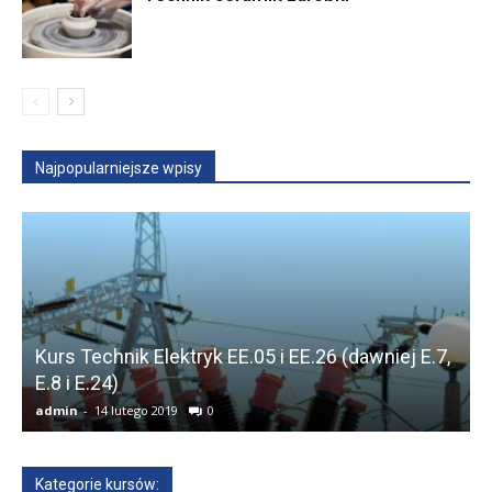
Najpopularniejsze wpisy
Kurs Technik Elektryk EE.05 i EE.26 (dawniej E.7,
E.8 i E.24)
(
admin
-
14 lutego 2019
0
a
Kategorie kursów: