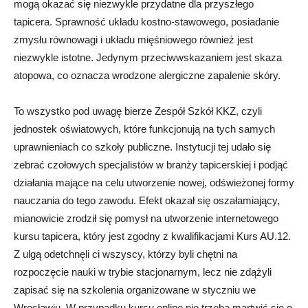
mogą okazać się niezwykle przydatne dla przyszłego
tapicera. Sprawność układu kostno-stawowego, posiadanie
zmysłu równowagi i układu mięśniowego również jest
niezwykle istotne. Jedynym przeciwwskazaniem jest skaza
atopowa, co oznacza wrodzone alergiczne zapalenie skóry.
To wszystko pod uwagę bierze Zespół Szkół KKZ, czyli
jednostek oświatowych, które funkcjonują na tych samych
uprawnieniach co szkoły publiczne. Instytucji tej udało się
zebrać czołowych specjalistów w branży tapicerskiej i podjąć
działania mające na celu utworzenie nowej, odświeżonej formy
nauczania do tego zawodu. Efekt okazał się oszałamiający,
mianowicie zrodził się pomysł na utworzenie internetowego
kursu tapicera, który jest zgodny z kwalifikacjami Kurs AU.12.
Z ulgą odetchnęli ci wszyscy, którzy byli chętni na
rozpoczęcie nauki w trybie stacjonarnym, lecz nie zdążyli
zapisać się na szkolenia organizowane w styczniu we
Wrocławiu. W przypadku kursu online nie trzeba martwić się o