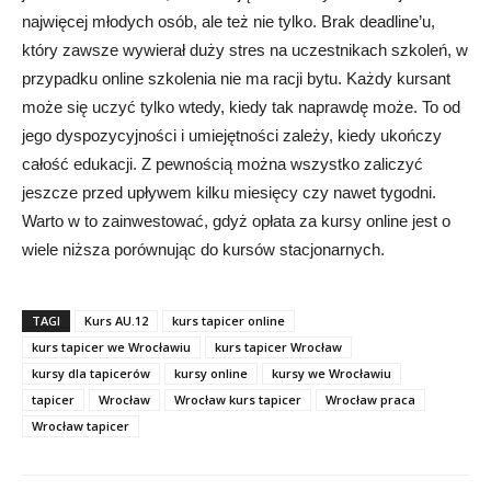
najwięcej młodych osób, ale też nie tylko. Brak deadline’u,
który zawsze wywierał duży stres na uczestnikach szkoleń, w
przypadku online szkolenia nie ma racji bytu. Każdy kursant
może się uczyć tylko wtedy, kiedy tak naprawdę może. To od
jego dyspozycyjności i umiejętności zależy, kiedy ukończy
całość edukacji. Z pewnością można wszystko zaliczyć
jeszcze przed upływem kilku miesięcy czy nawet tygodni.
Warto w to zainwestować, gdyż opłata za kursy online jest o
wiele niższa porównując do kursów stacjonarnych.
TAGI
Kurs AU.12
kurs tapicer online
kurs tapicer we Wrocławiu
kurs tapicer Wrocław
kursy dla tapicerów
kursy online
kursy we Wrocławiu
tapicer
Wrocław
Wrocław kurs tapicer
Wrocław praca
Wrocław tapicer