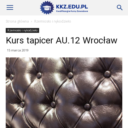
Szkoły
Strona główna
Rzemiosło i rękodzieło
Rzemiosło i rękodzieło
KKZ
Kurs tapicer AU.12 Wrocław
15 marca 2019
–
Aktualności