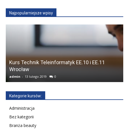
Najpopularniejsze wpisy
Kurs Technik Teleinformatyk EE.10 i EE.11
Wrocław
F
admin
-
13 lutego 2019
0
a
Kategorie kursów:
Administracja
Bez kategorii
Branża beauty