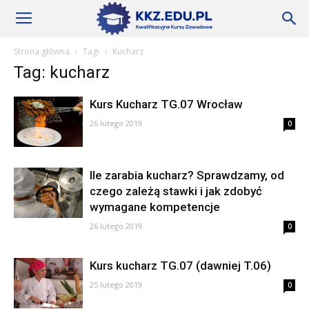
Szkoły
Strona główna
Tagi
Kucharz
Tag: kucharz
KKZ
Kurs Kucharz TG.07 Wrocław
26 lutego 2019
0
–
Ile zarabia kucharz? Sprawdzamy, od
czego zależą stawki i jak zdobyć
Aktualności
wymagane kompetencje
26 lutego 2019
0
Kurs kucharz TG.07 (dawniej T.06)
25 lutego 2019
0