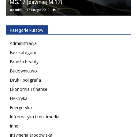
MG.17 (dawniej M.17)
admin
-
17 lutego 2019
0
a
Kategorie kursów:
Administracja
Bez kategorii
Branża beauty
Budownictwo
Druk i poligrafia
Ekonomia i finanse
Elektryka
Energetyka
Informatyka i multimedia
Inne
Inżynieria środowiska