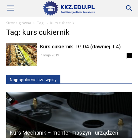
Szkoły
Strona główna
Tagi
Kurs cukiernik
Tag: kurs cukiernik
KKZ
Kurs cukiernik TG.04 (dawniej T.4)
7 maja 2019
0
–
Najpopularniejsze wpisy
Aktualności
Kurs Mechanik – monter maszyn i urządzeń