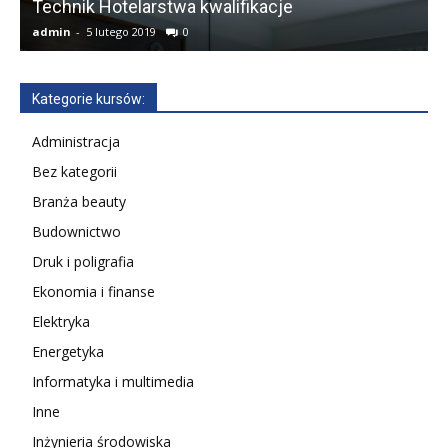
Technik Hotelarstwa kwalifikacje
admin
-
5 lutego 2019
0
a
Kategorie kursów:
Administracja
Bez kategorii
Branża beauty
Budownictwo
Druk i poligrafia
Ekonomia i finanse
Elektryka
Energetyka
Informatyka i multimedia
Inne
Inżynieria środowiska