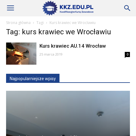
Szkoły
Strona główna
Tagi
Kurs krawiec we Wrocławiu
Tag: kurs krawiec we Wrocławiu
KKZ
Kurs krawiec AU.14 Wrocław
25 marca 2019
0
–
Najpopularniejsze wpisy
Aktualności