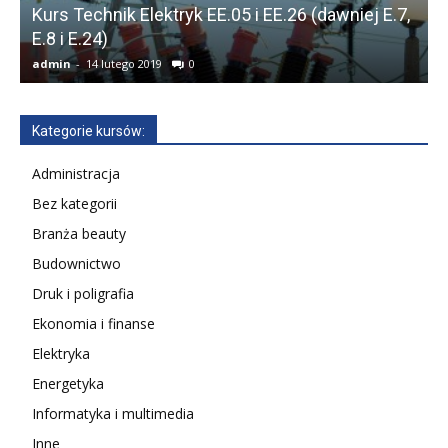
Kurs Technik Elektryk EE.05 i EE.26 (dawniej E.7,
E.8 i E.24)
(
admin
-
14 lutego 2019
0
a
Kategorie kursów:
Administracja
Bez kategorii
Branża beauty
Budownictwo
Druk i poligrafia
Ekonomia i finanse
Elektryka
Energetyka
Informatyka i multimedia
Inne