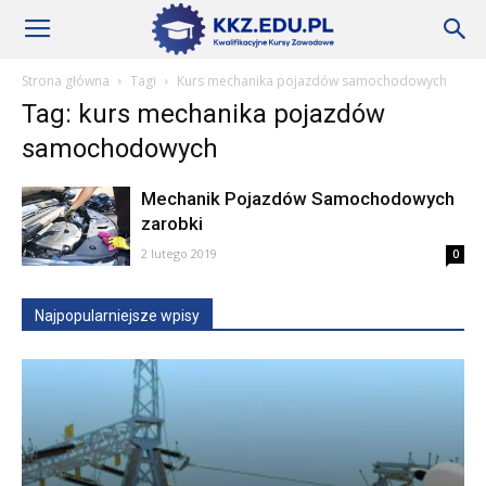
Szkoły
Strona główna
Tagi
Kurs mechanika pojazdów samochodowych
Tag: kurs mechanika pojazdów
KKZ
samochodowych
Mechanik Pojazdów Samochodowych
–
zarobki
2 lutego 2019
0
Aktualności
Najpopularniejsze wpisy