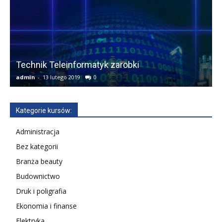
Technik Teleinformatyk zarobki
F
admin
-
13 lutego 2019
0
a
Kategorie kursów:
Administracja
Bez kategorii
Branża beauty
Budownictwo
Druk i poligrafia
Ekonomia i finanse
Elektryka