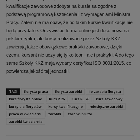
kwalifikacje zawodowe zdobyte na kursie są zgodne z
podstawą programową kształcenia i z wymaganiami Ministra
Pracy. Zatem nie ma obaw, że po takim kursie kwalifikacje nie
będą przydatne. Oczywiście forma online jest dość nowa na
polskim rynku, ale kursy realizowane przez Szkoły KKZ
zawierają także obowiązkowe praktyki zawodowe, dzięki
czemu kursant nie uczy się tylko teorii, ale i praktyki. A do tego
same Szkoły KKZ mają wydany certyfikat ISO 9001:2015, co
potwierdza jakość tej jednostki.
TAGI
florysta praca
florysta zarobki
ile zarabia florysta
kurs florysta online
Kurs R.26
Kurs RL.26
kurs zawodowy
kursy dla florystów
kursy kwalifikacyjne
miesięczne zarobki
praca w kwiaciarni
zarobki
zarobki brutto
zarobki kwiaciarnia