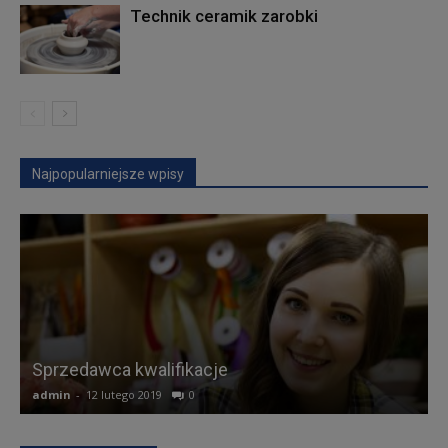
Technik ceramik zarobki
Najpopularniejsze wpisy
K
Sprzedawca kwalifikacje
admin
-
12 lutego 2019
0
a