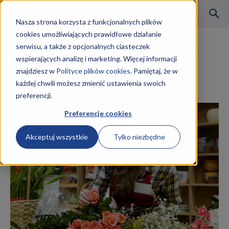
Szkoły
Nasza strona korzysta z funkcjonalnych plików
cookies umożliwiających prawidłowe działanie
Strona główna
Rzemiosło i rękodzieło
serwisu, a także z opcjonalnych ciasteczek
Rzemiosło i rękodzieło
wspierających analizę i marketing. Więcej informacji
KKZ
Florysta zarobki
znajdziesz w
Polityce plików cookies.
Pamiętaj, że w
każdej chwili możesz zmienić ustawienia swoich
19 marca 2019
preferencji.
–
Preferencje cookies
Akceptuj wszystkie
Tylko niezbędne
Aktualności