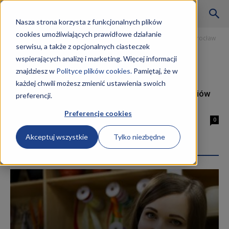
Szkoły
Nasza strona korzysta z funkcjonalnych plików
cookies umożliwiających prawidłowe działanie
Strona główna
Tagi
Kurs technik fotografii i multimediów Wrocław
serwisu, a także z opcjonalnych ciasteczek
Tag: kurs technik fotografii i
wspierających analizę i marketing. Więcej informacji
KKZ
multimediów Wrocław
znajdziesz w
Polityce plików cookies.
Pamiętaj, że w
każdej chwili możesz zmienić ustawienia swoich
Kurs technik fotografii i multimediów
preferencji.
–
AU.23 i AU.28 Wrocław
Preferencje cookies
14 maja 2019
0
Akceptuj wszystkie
Tylko niezbędne
Aktualności
Najpopularniejsze wpisy