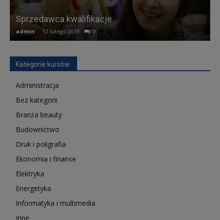
K
Sprzedawca kwalifikacje
admin
-
12 lutego 2019
0
a
Kategorie kursów:
Administracja
Bez kategorii
Branża beauty
Budownictwo
Druk i poligrafia
Ekonomia i finanse
Elektryka
Energetyka
Informatyka i multimedia
Inne