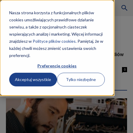
Szkoły
Nasza strona korzysta z funkcjonalnych plików
cookies umożliwiających prawidłowe działanie
Strona główna
Tagi
Kurs technik fotografii i multimediów
serwisu, a także z opcjonalnych ciasteczek
Tag: kurs technik fotografii i
wspierających analizę i marketing. Więcej informacji
KKZ
multimediów
znajdziesz w
Polityce plików cookies.
Pamiętaj, że w
każdej chwili możesz zmienić ustawienia swoich
Kurs Technik fotografii i multimediów
preferencji.
–
AU.23 i AU.28
Preferencje cookies
14 maja 2019
0
Akceptuj wszystkie
Tylko niezbędne
Aktualności
Najpopularniejsze wpisy