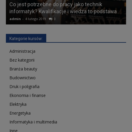
Co jest potrzebne do pracy jako technik
informatyk? Kwalifikacje i wiedza to podstawa
A
admin
-
4 lutego 2019
0
a
Kategorie kursów:
Administracja
Bez kategorii
Branża beauty
Budownictwo
Druk i poligrafia
Ekonomia i finanse
Elektryka
Energetyka
Informatyka i multimedia
Inne