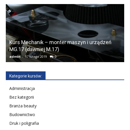
Kurs Mechanik – monter maszyn i urządzeń
MG.17 (dawniej M.17)
admin
-
17 lutego 2019
0
a
Kategorie kursów:
Administracja
Bez kategorii
Branża beauty
Budownictwo
Druk i poligrafia