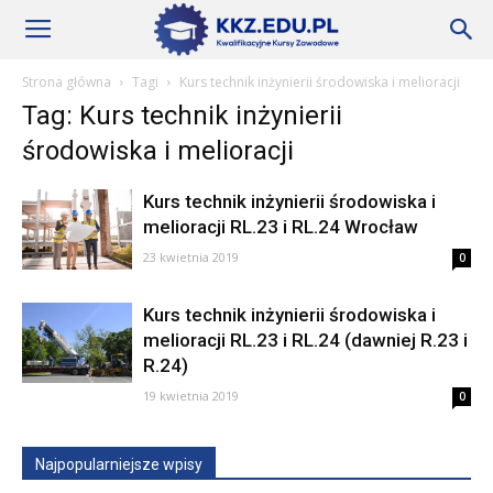
Szkoły
Strona główna
Tagi
Kurs technik inżynierii środowiska i melioracji
Tag: Kurs technik inżynierii
KKZ
środowiska i melioracji
Kurs technik inżynierii środowiska i
–
melioracji RL.23 i RL.24 Wrocław
23 kwietnia 2019
0
Aktualności
Kurs technik inżynierii środowiska i
melioracji RL.23 i RL.24 (dawniej R.23 i
R.24)
19 kwietnia 2019
0
Najpopularniejsze wpisy