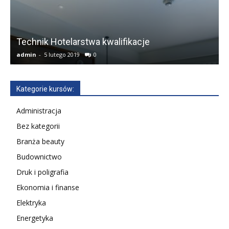
Technik Hotelarstwa kwalifikacje
admin
-
5 lutego 2019
0
a
Kategorie kursów:
Administracja
Bez kategorii
Branża beauty
Budownictwo
Druk i poligrafia
Ekonomia i finanse
Elektryka
Energetyka