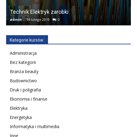
Technik Elektryk zarobki
admin
-
14 lutego 2019
0
a
Kategorie kursów:
Administracja
Bez kategorii
Branża beauty
Budownictwo
Druk i poligrafia
Ekonomia i finanse
Elektryka
Energetyka
Informatyka i multimedia
Inne