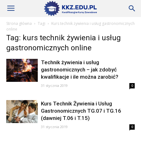
Szkoły
Strona główna
Tagi
Kurs technik żywienia i usług gastronomicznych
online
Tag: kurs technik żywienia i usług
KKZ
gastronomicznych online
Technik żywienia i usług
–
gastronomicznych – jak zdobyć
kwalifikacje i ile można zarobić?
31 stycznia 2019
0
Aktualności
Kurs Technik Żywienia i Usług
Gastronomicznych TG.07 i TG.16
(dawniej T.06 i T.15)
31 stycznia 2019
0