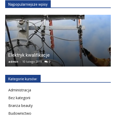
Najpopularniejsze wpisy
w
Elektryk kwalifikacje
admin
-
10 lutego 2019
0
a
Kategorie kursów:
Administracja
Bez kategorii
Branża beauty
Budownictwo