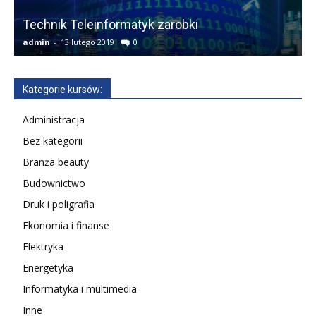
Technik Teleinformatyk zarobki
F
admin
-
13 lutego 2019
0
a
Kategorie kursów:
Administracja
Bez kategorii
Branża beauty
Budownictwo
Druk i poligrafia
Ekonomia i finanse
Elektryka
Energetyka
Informatyka i multimedia
Inne