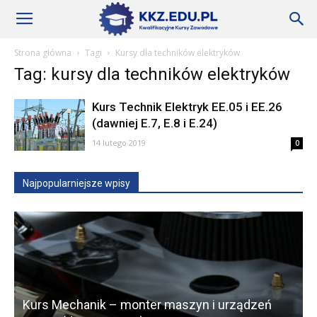
Szkoły
Strona główna
Tagi
Kursy dla techników elektryków
Tag: kursy dla techników elektryków
KKZ
Kurs Technik Elektryk EE.05 i EE.26
(dawniej E.7, E.8 i E.24)
–
14 lutego 2019
0
Najpopularniejsze wpisy
Aktualności
Kurs Mechanik – monter maszyn i urządzeń