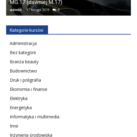
MG.17 (dawniej M.17)
admin
-
17 lutego 2019
0
a
Kategorie kursów:
Administracja
Bez kategorii
Branża beauty
Budownictwo
Druk i poligrafia
Ekonomia i finanse
Elektryka
Energetyka
Informatyka i multimedia
Inne
Inżynieria środowiska