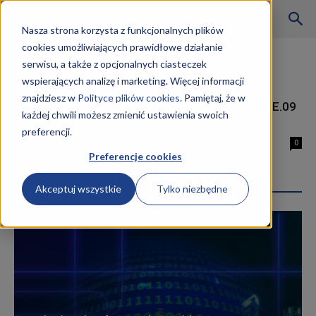
Szkoły
Nasza strona korzysta z funkcjonalnych plików
cookies umożliwiających prawidłowe działanie
Strona główna
Tagi
Kursy z informatyki
serwisu, a także z opcjonalnych ciasteczek
Tag: kursy z informatyki
wspierających analizę i marketing. Więcej informacji
KKZ
znajdziesz w
Polityce plików cookies.
Pamiętaj, że w
Kurs Technik Informatyk EE.08 i EE.09
każdej chwili możesz zmienić ustawienia swoich
(dawniej E.12, E.13, E14)
preferencji.
–
14 stycznia 2019
0
Preferencje cookies
Najpopularniejsze wpisy
Akceptuj wszystkie
Tylko niezbędne
Aktualności