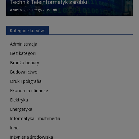
Technik Teleinformatyk zarobki
F
admin
-
13 lutego 2019
0
a
Kategorie kursów:
Administracja
Bez kategorii
Branża beauty
Budownictwo
Druk i poligrafia
Ekonomia i finanse
Elektryka
Energetyka
Informatyka i multimedia
Inne
Inżynieria środowiska