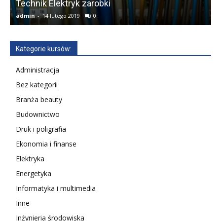
Technik Elektryk zarobki
admin
-
14 lutego 2019
0
a
Kategorie kursów:
Administracja
Bez kategorii
Branża beauty
Budownictwo
Druk i poligrafia
Ekonomia i finanse
Elektryka
Energetyka
Informatyka i multimedia
Inne
Inżynieria środowiska