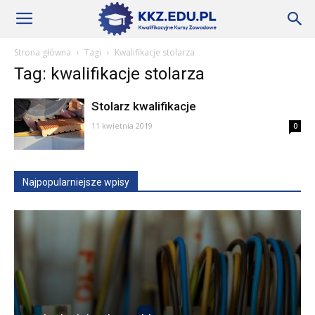
Szkoły
Strona główna
Tagi
Kwalifikacje stolarza
Tag: kwalifikacje stolarza
KKZ
Stolarz kwalifikacje
11 kwietnia 2019
0
–
Najpopularniejsze wpisy
Aktualności