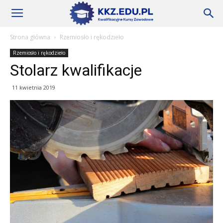
Szkoły
Strona główna
Rzemiosło i rękodzieło
Rzemiosło i rękodzieło
KKZ
Stolarz kwalifikacje
11 kwietnia 2019
–
Aktualności