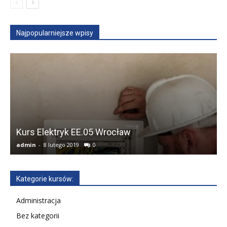
Najpopularniejsze wpisy
Kurs Elektryk EE.05 Wrocław
admin
-
8 lutego 2019
0
a
Kategorie kursów:
Administracja
Bez kategorii