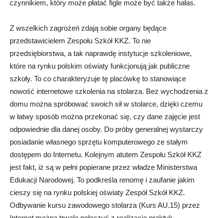
czynnikiem, który może płatać figle może być także hałas.
Z wszelkich zagrożeń zdają sobie organy będące
przedstawicielem Zespołu Szkół KKZ. To nie
przedsiębiorstwa, a tak naprawdę instytucje szkoleniowe,
które na rynku polskim oświaty funkcjonują jak publiczne
szkoły. To co charakteryzuje tę placówkę to stanowiące
nowość internetowe szkolenia na stolarza. Bez wychodzenia z
domu można spróbować swoich sił w stolarce, dzięki czemu
w łatwy sposób można przekonać się, czy dane zajęcie jest
odpowiednie dla danej osoby. Do próby generalnej wystarczy
posiadanie własnego sprzętu komputerowego ze stałym
dostępem do Internetu. Kolejnym atutem Zespołu Szkół KKZ
jest fakt, iż są w pełni popierane przez władze Ministerstwa
Edukacji Narodowej. To podkreśla renomę i zaufanie jakim
cieszy się na rynku polskiej oświaty Zespół Szkół KKZ.
Odbywanie kursu zawodowego stolarza (Kurs AU.15) przez
Internet można trwale połączyć z realizacją praktyk