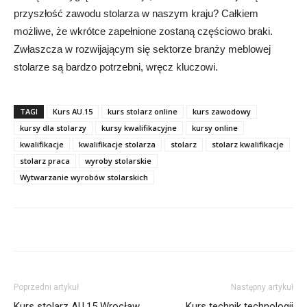
przyszłość zawodu stolarza w naszym kraju? Całkiem
możliwe, że wkrótce zapełnione zostaną częściowo braki.
Zwłaszcza w rozwijającym się sektorze branży meblowej
stolarze są bardzo potrzebni, wręcz kluczowi.
TAGI
Kurs AU.15
kurs stolarz online
kurs zawodowy
kursy dla stolarzy
kursy kwalifikacyjne
kursy online
kwalifikacje
kwalifikacje stolarza
stolarz
stolarz kwalifikacje
stolarz praca
wyroby stolarskie
Wytwarzanie wyrobów stolarskich
Poprzedni artykuł
Następny artykuł
Kurs stolarz AU.15 Wrocław
Kurs technik technologii