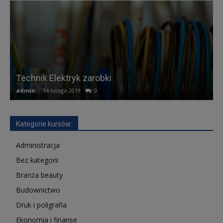
Technik Elektryk zarobki
admin
-
14 lutego 2019
0
a
Kategorie kursów:
Administracja
Bez kategorii
Branża beauty
Budownictwo
Druk i poligrafia
Ekonomia i finanse