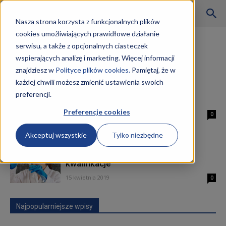
Szkoły
Nasza strona korzysta z funkcjonalnych plików
cookies umożliwiających prawidłowe działanie
Strona główna
Tagi
Obsługa maszyn i urządzeń przemysłu
serwisu, a także z opcjonalnych ciasteczek
chemicznego
wspierających analizę i marketing. Więcej informacji
Tag: obsługa maszyn i urządzeń
KKZ
znajdziesz w
Polityce plików cookies.
Pamiętaj, że w
przemysłu chemicznego
każdej chwili możesz zmienić ustawienia swoich
preferencji.
Technik ceramik kwalifikacje
–
Preferencje cookies
22 maja 2019
0
Akceptuj wszystkie
Tylko niezbędne
Aktualności
Technik technologii chemicznej
kwalifikacje
15 kwietnia 2019
0
Najpopularniejsze wpisy