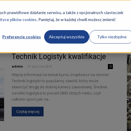
STRONA GŁÓWNA
KURSY
O NAS
REKRUTACJA
ych prawidłowe działanie serwisu, a także z opcjonalnych ciasteczek
ityce plików cookies.
Pamiętaj, że w każdej chwili możesz zmienić
Preferencje cookies
Akceptuj wszystkie
Tylko niezbędne
portu
Technik Logistyk kwalifikacje
admin
-
19 stycznia 2019
0
Więcej informacji na temat kursu znajdziesz na stronie:
Technik logistyki to popularny zawód, który może
ości
otworzyć drogę do dobrej kariery zawodowej. Średnie
zarobki logistyka to ponad 2800 złotych netto, czyli
całkiem sporo jak na...
Czytaj więcej