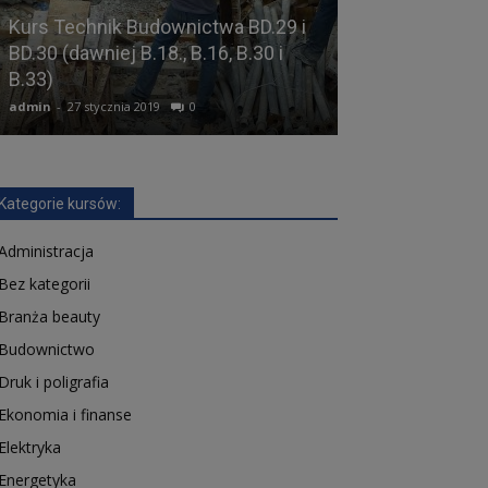
Kurs Technik Budownictwa BD.29 i
BD.30 (dawniej B.18., B.16, B.30 i
Kurs Technik 
B.33)
i EE.11 (dawniej
admin
-
27 stycznia 2019
0
admin
-
12 lutego 2
Kategorie kursów:
Administracja
Bez kategorii
Branża beauty
Budownictwo
Druk i poligrafia
Ekonomia i finanse
Elektryka
Energetyka