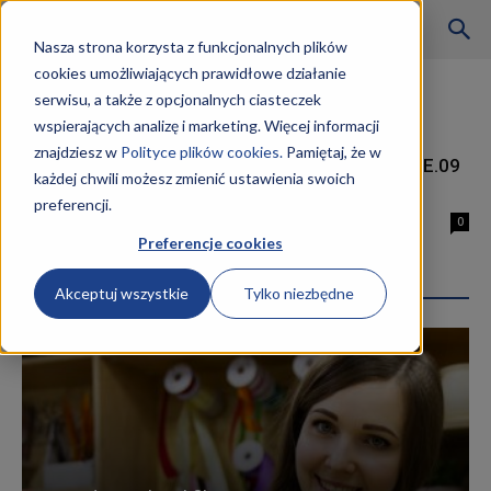
Szkoły
Nasza strona korzysta z funkcjonalnych plików
cookies umożliwiających prawidłowe działanie
Strona główna
Tagi
Technik informatyk online
serwisu, a także z opcjonalnych ciasteczek
Tag: technik informatyk online
wspierających analizę i marketing. Więcej informacji
KKZ
znajdziesz w
Polityce plików cookies.
Pamiętaj, że w
Kurs Technik Informatyk EE.08 i EE.09
każdej chwili możesz zmienić ustawienia swoich
(dawniej E.12, E.13, E14)
preferencji.
–
14 stycznia 2019
0
Preferencje cookies
Najpopularniejsze wpisy
Akceptuj wszystkie
Tylko niezbędne
Aktualności
K