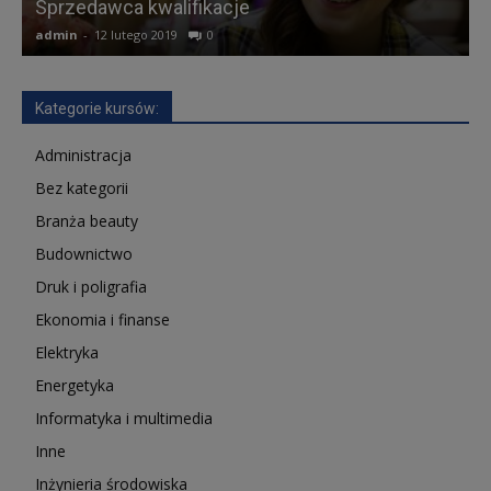
Sprzedawca kwalifikacje
admin
-
12 lutego 2019
0
a
Kategorie kursów:
Administracja
Bez kategorii
Branża beauty
Budownictwo
Druk i poligrafia
Ekonomia i finanse
Elektryka
Energetyka
Informatyka i multimedia
Inne
Inżynieria środowiska