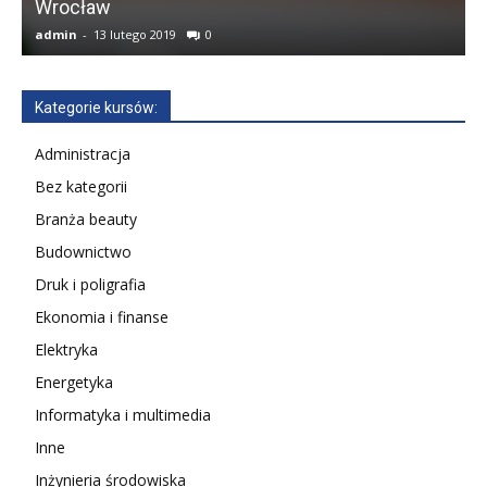
Wrocław
F
admin
-
13 lutego 2019
0
a
Kategorie kursów:
Administracja
Bez kategorii
Branża beauty
Budownictwo
Druk i poligrafia
Ekonomia i finanse
Elektryka
Energetyka
Informatyka i multimedia
Inne
Inżynieria środowiska