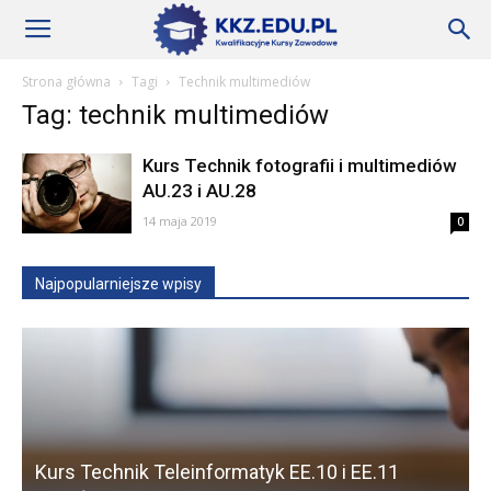
Szkoły
Strona główna
Tagi
Technik multimediów
Tag: technik multimediów
KKZ
Kurs Technik fotografii i multimediów
AU.23 i AU.28
–
14 maja 2019
0
Najpopularniejsze wpisy
Aktualności
Kurs Technik Teleinformatyk EE.10 i EE.11