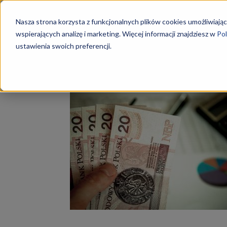
Szkoły
Nasza strona korzysta z funkcjonalnych plików cookies umożliwiając
wspierających analizę i marketing. Więcej informacji znajdziesz w
Pol
ustawienia swoich preferencji.
Strona główna
Tagi
Technik Rachunkowości kwalif
KKZ
Tag: Technik Rachunko
–
Aktualn