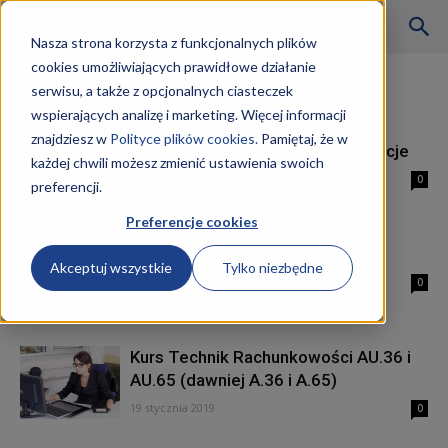
Szkoły
Nasza strona korzysta z funkcjonalnych plików
cookies umożliwiających prawidłowe działanie
Strona główna
Tagi
Technik rachunkowości
serwisu, a także z opcjonalnych ciasteczek
Tag: technik rachunkowości
wspierających analizę i marketing. Więcej informacji
KKZ
znajdziesz w
Polityce plików cookies.
Pamiętaj, że w
Technik Rachunkowości kwalifikacje
każdej chwili możesz zmienić ustawienia swoich
21 stycznia 2019
0
preferencji.
–
Preferencje cookies
Technik Rachunkowości zarobki
Akceptuj wszystkie
Tylko niezbędne
Aktualności
20 stycznia 2019
0
Kurs Technik Rachunkowości AU.36 i
AU.65 (dawniej A.36 i A.65)
19 stycznia 2019
0