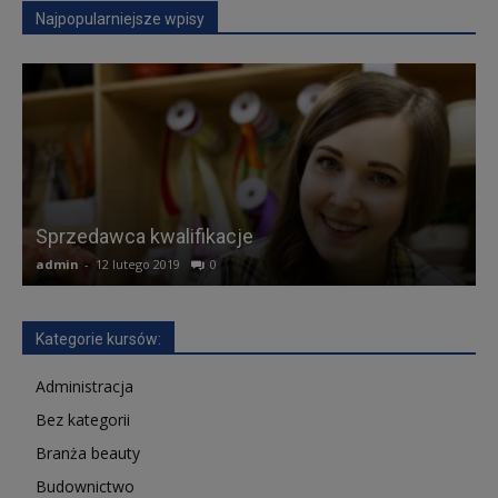
Najpopularniejsze wpisy
K
Sprzedawca kwalifikacje
admin
-
12 lutego 2019
0
a
Kategorie kursów:
Administracja
Bez kategorii
Branża beauty
Budownictwo