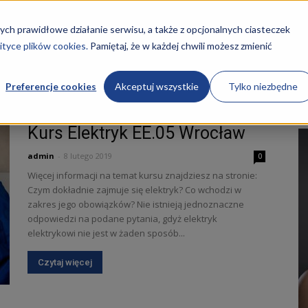
STRONA GŁÓWNA
KURSY
O NAS
REKRUTACJA
ych prawidłowe działanie serwisu, a także z opcjonalnych ciasteczek
ityce plików cookies.
Pamiętaj, że w każdej chwili możesz zmienić
Preferencje cookies
Akceptuj wszystkie
Tylko niezbędne
Kurs Elektryk EE.05 Wrocław
admin
-
8 lutego 2019
0
Więcej informacji na temat kursu znajdziesz na stronie:
Czym dokładnie zajmuje się elektryk? Co wchodzi w
ości
zakres jego obowiązków? Nie istnieją jednoznaczne
odpowiedzi na podane pytania, gdyż elektryk
elektrykowi nie jest w żaden sposób...
Czytaj więcej