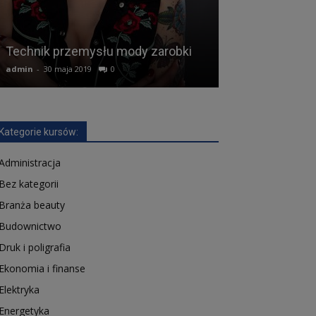
Kurs mechan
Technik przemysłu mody zarobki
online
admin
-
30 maja 2019
0
admin
-
30 paździer
Kategorie kursów:
Administracja
Bez kategorii
Branża beauty
Budownictwo
Druk i poligrafia
Ekonomia i finanse
Elektryka
Energetyka