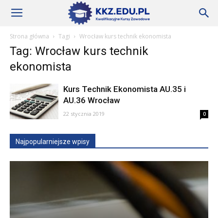
Szkoły
Strona główna
Tagi
Wrocław kurs technik ekonomista
Tag: Wrocław kurs technik
KKZ
ekonomista
Kurs Technik Ekonomista AU.35 i
–
AU.36 Wrocław
22 stycznia 2019
0
Aktualności
Najpopularniejsze wpisy