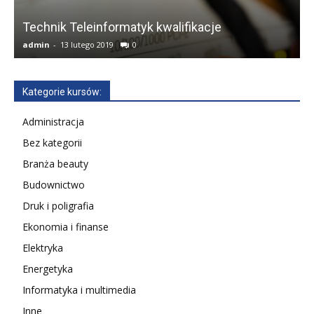
Technik Teleinformatyk kwalifikacje
admin
-
13 lutego 2019
0
a
Kategorie kursów:
Administracja
Bez kategorii
Branża beauty
Budownictwo
Druk i poligrafia
Ekonomia i finanse
Elektryka
Energetyka
Informatyka i multimedia
Inne