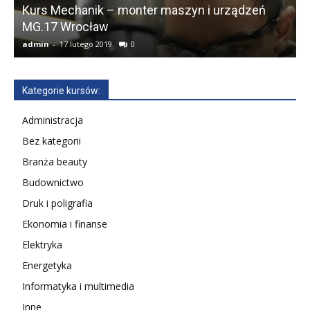
Kurs Mechanik – monter maszyn i urządzeń
MG.17 Wrocław
T
admin
-
17 lutego 2019
0
a
Kategorie kursów:
Administracja
Bez kategorii
Branża beauty
Budownictwo
Druk i poligrafia
Ekonomia i finanse
Elektryka
Energetyka
Informatyka i multimedia
Inne