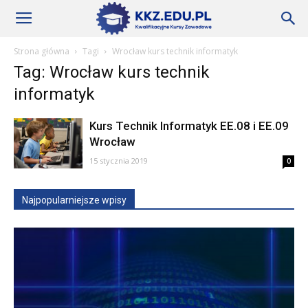
Szkoły
Strona główna
Tagi
Wrocław kurs technik informatyk
Tag: Wrocław kurs technik
KKZ
informatyk
Kurs Technik Informatyk EE.08 i EE.09
–
Wrocław
15 stycznia 2019
0
Aktualności
Najpopularniejsze wpisy