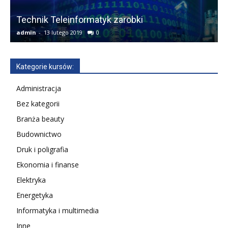
Technik Teleinformatyk zarobki
F
admin
-
13 lutego 2019
0
a
Kategorie kursów:
Administracja
Bez kategorii
Branża beauty
Budownictwo
Druk i poligrafia
Ekonomia i finanse
Elektryka
Energetyka
Informatyka i multimedia
Inne