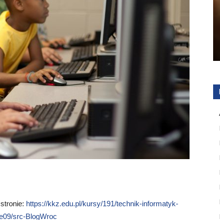
 stronie:
https://kkz.edu.pl/kursy/191/technik-informatyk-
ee09/src-BlogWroc