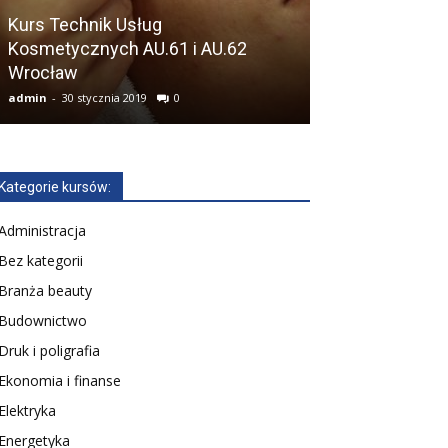
Kurs Technik Usług
Kosmetycznych AU.61 i AU.62
Wrocław
Technik Elektr
admin
-
30 stycznia 2019
0
admin
-
14 lutego 2
Kategorie kursów:
Administracja
Bez kategorii
Branża beauty
Budownictwo
Druk i poligrafia
Ekonomia i finanse
Elektryka
Energetyka