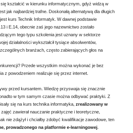
e się kształcić w kierunku informatycznym, gdyż widzą w
st jak najbardziej trafne. Doskonałą alternatywą dla długich
jest kurs Technik Informatyk. W dawnej podstawie
13 i E.14, obecnie zaś jego nazewnictwo zostało
zącym tego typu szkolenia jest uznany w sektorze
wojej działalności wykształcił tysiące absolwentów,
czególnych branżach, często zabierających głos na
konkurencji? Przede wszystkim można wykonać je bez
 z powodzeniem realizuje się przez internet.
tywy przed kursantem. Wiedzę przyswaja się znacznie
, ponadto w tym samym czasie można odbywać praktyki. Z
sały się na kurs technika informatyka,
zrealizowany w
 zajęć zawierał nauczanie praktyczne i teoretyczne,
nak nie zdążył i chciałby zdobyć kwalifikacje zawodowe, ten
ne, prowadzonego na platformie e-learningowej
.