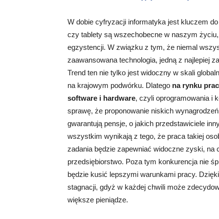
W dobie cyfryzacji informatyka jest kluczem d
czy tablety są wszechobecne w naszym życiu, a
egzystencji. W związku z tym, że niemal wszy
zaawansowana technologia, jedną z najlepiej z
Trend ten nie tylko jest widoczny w skali globa
na krajowym podwórku. Dlatego
na rynku prac
software i hardware
, czyli oprogramowania i
sprawę, że proponowanie niskich wynagrodzeń 
gwarantują pensje, o jakich przedstawiciele in
wszystkim wynikają z tego, że praca takiej os
zadania będzie zapewniać widoczne zyski, na cz
przedsiębiorstwo. Poza tym konkurencja nie śpi
będzie kusić lepszymi warunkami pracy. Dzięki
stagnacji, gdyż w każdej chwili może zdecydo
większe pieniądze.