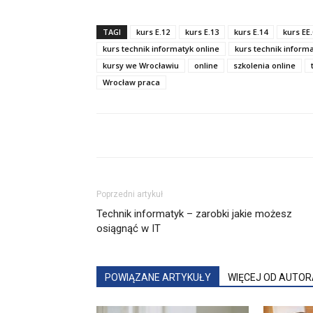
TAGI
kurs E.12
kurs E.13
kurs E.14
kurs EE
kurs technik informatyk online
kurs technik inform
kursy we Wrocławiu
online
szkolenia online
Wrocław praca
Poprzedni artykuł
Technik informatyk – zarobki jakie możesz
osiągnąć w IT
POWIĄZANE ARTYKUŁY
WIĘCEJ OD AUTOR