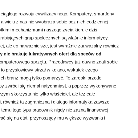
o ciągłego rozwoju cywilizacyjnego. Komputery, smartfony
 wielu z nas nie wyobraża sobie bez nich codziennej
stkimi mechanizmami naszego życia kieruje dziś
arabiających grup społecznych są właśnie informatycy.
lnej, ale co najważniejsze, jest wyraźnie zauważalny również
y nie brakuje lukratywnych ofert dla speców od
 komputerowego sprzętu. Pracodawcy już dawno zdali sobie
to przysłowiowy strzał w kolano, wskutek czego
nych branż mogą tylko pomarzyć. Te zarobki przede
oby zwróci się niemal natychmiast, a poprzez wykonywane
ym skorzysta nie tylko właściciel, ale też całe
, również ta zagraniczna i dlatego informatyka zawsze
 temu tego typu pracownik nigdy nie zazna finansowej
wać się na etat, przynoszący mu większe wyzwania i