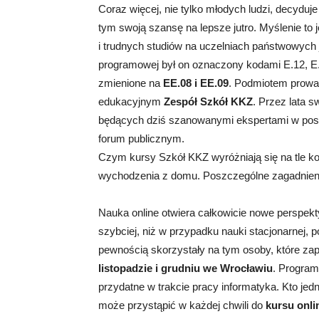
Coraz więcej, nie tylko młodych ludzi, decyduj
tym swoją szansę na lepsze jutro. Myślenie to je
i trudnych studiów na uczelniach państwowych 
programowej był on oznaczony kodami E.12, E.
zmienione na
EE.08 i EE.09
. Podmiotem prowad
edukacyjnym
Zespół Szkół KKZ
. Przez lata s
będących dziś szanowanymi ekspertami w posz
forum publicznym.
Czym kursy Szkół KKZ wyróżniają się na tle 
wychodzenia z domu. Poszczególne zagadnienia
Nauka online otwiera całkowicie nowe perspek
szybciej, niż w przypadku nauki stacjonarnej
pewnością skorzystały na tym osoby, które zapi
listopadzie i grudniu we Wrocławiu
. Program
przydatne w trakcie pracy informatyka. Kto jed
może przystąpić w każdej chwili do
kursu onli