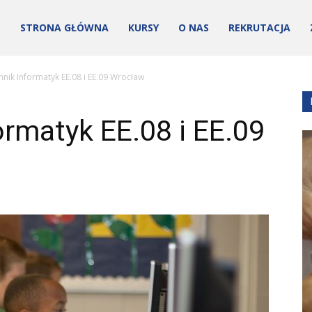
STRONA GŁÓWNA
KURSY
O NAS
REKRUTACJA
hnik Informatyk EE.08 i EE.09 Wrocław
ormatyk EE.08 i EE.09
ości