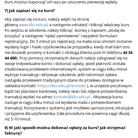
Kurs można rozpocząć od razu po uiszczeniu pierwszej wpłaty.
7) Jak zapisać się na kurs?
Aby zapisać się na kurs, należy wejść na stronę
główną
www.kkz.edu.pl
, a następnie odnaleźć i kliknąć właściwy kurs.
Po wejściu w szkolenie, należy kliknąć ikonkę z napisem „dodaj do
koszyka” a następnie "opłać zamówienie" i wypełnić formularz
rejestracyjny. Do 5 minut po rejestracji, na maila oraz sms’em zostanie
wysłany login i hasło użytkownika (w przypadku, kiedy mail lub/i sms
nie doszedł, prosimy o kontakt z obsługą klienta pod nr telefonu
44 34
44 400
). Przy pomocy otrzymanych danych należy zalogować się na
swoje indywidualne konto i dokonać opłaty. Jeżeli płatność została
zrealizowana przelewem internetowym, system w ciągu kilku minut
wykryje transakcję i aktywuje szkolenie. Jeśli natomiast opłata
nastąpiła przelewem tradycyjnym (dane do przelewu dostępne w
zakładce kontakt:
https://kkz.edu.pl/kontakt
), w urzędzie pocztowym
bądź też placówce bankowej, należy skan lub zdjęcie potwierdzenia
transakcji wysłać na adres:
kontakt@kkz.edu.pl
. Aktywacja kursu
nastąpi w ciągu kilku minut od wysłania maila z potwierdzeniem
transakcji. Korzystanie z systemu jest możliwie uproszczone, intuicyjne
i przyjazne dla użytkownika. Cała procedura nie powinna zająć dłużej
niż 5-10 minut.
8) W jaki sposób można dokonać opłaty za kurs? Jak otrzymać
fakturę?