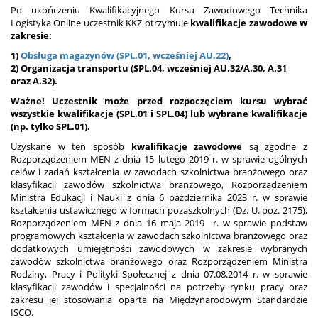
Po ukończeniu Kwalifikacyjnego Kursu Zawodowego Technika
Logistyka Online uczestnik KKZ otrzymuje
kwalifikacje zawodowe w
zakresie:
1)
Obsługa magazynów (SPL.01, wcześniej AU.22)
,
2) Organizacja transportu (SPL.04, wcześniej
AU.32/A.30, A.31
oraz A.32
).
Ważne! Uczestnik może przed rozpoczęciem kursu wybrać
wszystkie kwalifikacje (
SPL.01
i
SPL.04
) lub wybrane kwalifikacje
(np. tylko
SPL.01
).
Uzyskane w ten sposób
kwalifikacje zawodowe
są zgodne z
Rozporządzeniem MEN z dnia 15 lutego 2019 r. w sprawie ogólnych
celów i zadań kształcenia w zawodach szkolnictwa branżowego oraz
klasyfikacji zawodów szkolnictwa branżowego, Rozporządzeniem
Ministra Edukacji i Nauki z dnia 6 października 2023 r. w sprawie
kształcenia ustawicznego w formach pozaszkolnych (Dz. U. poz. 2175),
Rozporządzeniem MEN z dnia 16 maja 2019 r. w sprawie podstaw
programowych kształcenia w zawodach szkolnictwa branżowego oraz
dodatkowych umiejętności zawodowych w zakresie wybranych
zawodów szkolnictwa branżowego oraz Rozporządzeniem Ministra
Rodziny, Pracy i Polityki Społecznej z dnia 07.08.2014 r. w sprawie
klasyfikacji zawodów i specjalności na potrzeby rynku pracy oraz
zakresu jej stosowania oparta na Międzynarodowym Standardzie
ISCO.