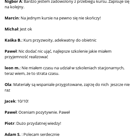
Nigbor A
: Bardzo jestem zadowolony z przebiegu kursu. Zapisuje się
na kolejny.
Marcin
: Na jednym kursie na pewno się nie skończy!
Michał
: Jest ok
Kaśka B.
: Kurs przyzwoity, adekwatny do obietnic
Paweł
: Nic dodać nic ująć, najlepsze szkolenie jakie miałem
przyjemność realizować
leon m.
: Nie miałem czasu na udział w szkoleniach stacjonarnych,
teraz wiem, że to strata czasu.
Ola
: Materiały są wspaniale przygotowane, zajrzę do nich jeszcze nie
raz
Jacek
: 10/10!
Paweł
: Oceniam pozytywnie. Paweł
Piotr
: Dużo przydatnej wiedzy!
Adam S.
: Polecam serdecznie