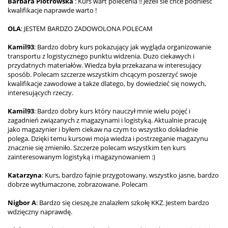
Barbara Piotrowska
: Kurs wart polecenia !! Jezeli sie chce podniesc
kwalifikacje naprawde warto !
OLA
: JESTEM BARDZO ZADOWOLONA POLECAM
Kamil93
: Bardzo dobry kurs pokazujący jak wygląda organizowanie
transportu z logistycznego punktu widzenia. Dużo ciekawych i
przydatnych materiałów. Wiedza była przekazana w interesujący
sposób. Polecam szczerze wszystkim chcącym poszerzyć swoje
kwalifikacje zawodowe a także dlatego, by dowiedzieć się nowych,
interesujących rzeczy.
Kamil93
: Bardzo dobry kurs który nauczył mnie wielu pojęć i
zagadnień związanych z magazynami i logistyką. Aktualnie pracuję
jako magazynier i byłem ciekaw na czym to wszystko dokładnie
polega. Dzięki temu kursowi moja wiedza i postrzeganie magazynu
znacznie się zmieniło. Szczerze polecam wszystkim ten kurs
zainteresowanym logistyką i magazynowaniem :)
Katarzyna
: Kurs, bardzo fajnie przygotowany, wszystko jasne, bardzo
dobrze wytłumaczone, zobrazowane. Polecam
Nigbor A
: Bardzo się cieszę,że znalazłem szkołę KKZ. Jestem bardzo
wdzięczny naprawdę.