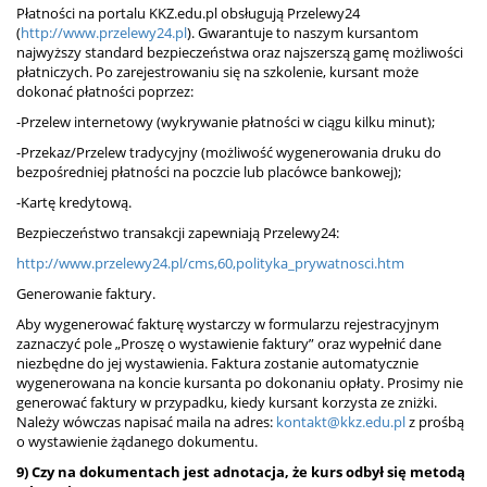
Płatności na portalu KKZ.edu.pl obsługują Przelewy24
(
http://www.przelewy24.pl
). Gwarantuje to naszym kursantom
najwyższy standard bezpieczeństwa oraz najszerszą gamę możliwości
płatniczych. Po zarejestrowaniu się na szkolenie, kursant może
dokonać płatności poprzez:
-Przelew internetowy (wykrywanie płatności w ciągu kilku minut);
-Przekaz/Przelew tradycyjny (możliwość wygenerowania druku do
bezpośredniej płatności na poczcie lub placówce bankowej);
-Kartę kredytową.
Bezpieczeństwo transakcji zapewniają Przelewy24:
http://www.przelewy24.pl/cms,60,polityka_prywatnosci.htm
Generowanie faktury.
Aby wygenerować fakturę wystarczy w formularzu rejestracyjnym
zaznaczyć pole „Proszę o wystawienie faktury” oraz wypełnić dane
niezbędne do jej wystawienia. Faktura zostanie automatycznie
wygenerowana na koncie kursanta po dokonaniu opłaty. Prosimy nie
generować faktury w przypadku, kiedy kursant korzysta ze zniżki.
Należy wówczas napisać maila na adres:
kontakt@kkz.edu.pl
z prośbą
o wystawienie żądanego dokumentu.
9) Czy na dokumentach jest adnotacja, że kurs odbył się metodą