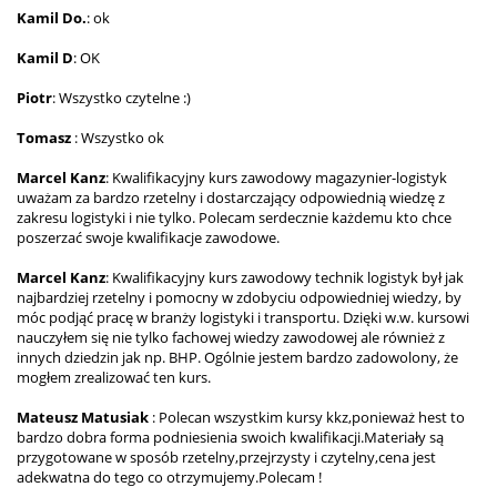
Kamil Do.
: ok
Kamil D
: OK
Piotr
: Wszystko czytelne :)
Tomasz
: Wszystko ok
Marcel Kanz
: Kwalifikacyjny kurs zawodowy magazynier-logistyk
uważam za bardzo rzetelny i dostarczający odpowiednią wiedzę z
zakresu logistyki i nie tylko. Polecam serdecznie każdemu kto chce
poszerzać swoje kwalifikacje zawodowe.
Marcel Kanz
: Kwalifikacyjny kurs zawodowy technik logistyk był jak
najbardziej rzetelny i pomocny w zdobyciu odpowiedniej wiedzy, by
móc podjąć pracę w branży logistyki i transportu. Dzięki w.w. kursowi
nauczyłem się nie tylko fachowej wiedzy zawodowej ale również z
innych dziedzin jak np. BHP. Ogólnie jestem bardzo zadowolony, że
mogłem zrealizować ten kurs.
Mateusz Matusiak
: Polecan wszystkim kursy kkz,ponieważ hest to
bardzo dobra forma podniesienia swoich kwalifikacji.Materiały są
przygotowane w sposób rzetelny,przejrzysty i czytelny,cena jest
adekwatna do tego co otrzymujemy.Polecam !