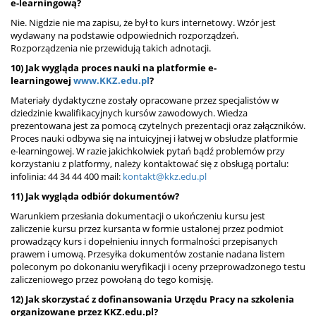
e-learningową?
Nie. Nigdzie nie ma zapisu, że był to kurs internetowy. Wzór jest
wydawany na podstawie odpowiednich rozporządzeń.
Rozporządzenia nie przewidują takich adnotacji.
10) Jak wygląda proces nauki na platformie e-
learningowej
www.KKZ.edu.pl
?
Materiały dydaktyczne zostały opracowane przez specjalistów w
dziedzinie kwalifikacyjnych kursów zawodowych. Wiedza
prezentowana jest za pomocą czytelnych prezentacji oraz załączników.
Proces nauki odbywa się na intuicyjnej i łatwej w obsłudze platformie
e-learningowej. W razie jakichkolwiek pytań bądź problemów przy
korzystaniu z platformy, należy kontaktować się z obsługą portalu:
infolinia: 44 34 44 400 mail:
kontakt@kkz.edu.pl
1
1) Jak wygląda odbiór dokumentów?
Warunkiem przesłania dokumentacji o ukończeniu kursu jest
zaliczenie kursu przez kursanta w formie ustalonej przez podmiot
prowadzący kurs i dopełnieniu innych formalności przepisanych
prawem i umową. Przesyłka dokumentów zostanie nadana listem
poleconym po dokonaniu weryfikacji i oceny przeprowadzonego testu
zaliczeniowego przez powołaną do tego komisję.
12) Jak skorzystać z dofinansowania Urzędu Pracy na szkolenia
organizowane przez KKZ.edu.pl?