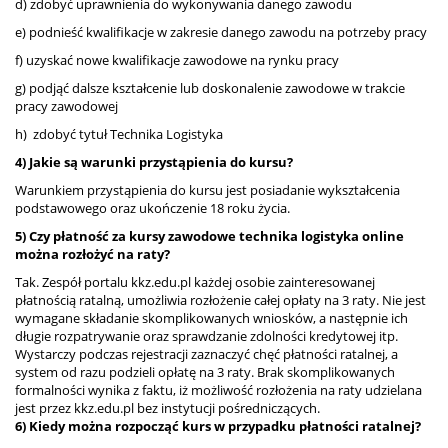
d) zdobyć uprawnienia do wykonywania danego zawodu
e) podnieść kwalifikacje w zakresie danego zawodu na potrzeby pracy
f) uzyskać nowe kwalifikacje zawodowe na rynku pracy
g) podjąć dalsze kształcenie lub doskonalenie zawodowe w trakcie
pracy zawodowej
h) zdobyć tytuł Technika Logistyka
4) Jakie są warunki przystąpienia do kursu?
Warunkiem przystąpienia do kursu jest posiadanie wykształcenia
podstawowego oraz ukończenie 18 roku życia.
5) Czy płatność za kursy zawodowe technika logistyka online
można rozłożyć na raty?
Tak. Zespół portalu kkz.edu.pl każdej osobie zainteresowanej
płatnością ratalną, umożliwia rozłożenie całej opłaty na 3 raty. Nie jest
wymagane składanie skomplikowanych wniosków, a następnie ich
długie rozpatrywanie oraz sprawdzanie zdolności kredytowej itp.
Wystarczy podczas rejestracji zaznaczyć chęć płatności ratalnej, a
system od razu podzieli opłatę na 3 raty. Brak skomplikowanych
formalności wynika z faktu, iż możliwość rozłożenia na raty udzielana
jest przez kkz.edu.pl bez instytucji pośredniczących.
6) Kiedy można rozpocząć kurs w przypadku płatności ratalnej?