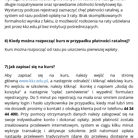
długie rozpatrywanie oraz sprawdzanie zdolności kredytowej itp.
Wystarczy podczas rejestracji zaznaczyć chęć płatności ratalnej, a
system od razu podzieli opłatę na 3 raty. Brak skomplikowanych
formalności wynika z faktu, iż możliwość rozłożenia na raty udzielana
jest przez kkz.edu.pl bez instytucji pośredniczących.
6) Kiedy można rozpocząć kurs w przypadku płatności ratalnej?
Kurs można rozpocząć od razu po uiszczeniu pierwszej wpłaty.
7) Jak zapisać się na kurs?
Aby zapisać się na kurs, należy wejść na stronę
główną
www.kkz.edu.pl
, a następnie odnaleźć i kliknąć właściwy kurs.
Po wejściu w szkolenie, należy kliknąć ikonkę z napisem „dodaj do
koszyka” a następnie "opłać zamówienie" i wypełnić formularz
rejestracyjny. Do 5 minut po rejestracji, na maila oraz sms’em zostanie
wysłany login i hasło użytkownika (w przypadku, kiedy mail lub/i sms
nie doszedł, prosimy o kontakt z obsługą klienta pod nr telefonu
44 34
44 400
). Przy pomocy otrzymanych danych należy zalogować się na
swoje indywidualne konto i dokonać opłaty. Jeżeli płatność została
zrealizowana przelewem internetowym, system w ciągu kilku minut
wykryje transakcję i aktywuje szkolenie. Jeśli natomiast opłata
nastąpiła przelewem tradycyjnym (dane do przelewu dostępne w