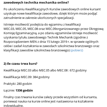
zawodowych technika mechanika online?
Po ukończeniu Kwalifikacyjnych Kursów zawodowych online kursant
uzyskuje nowe kwalifikacje zawodowe, dzięki którym może podjąć
zatrudnienie w zakresie ukończonych specjalizacji.
Istnieje możliwość podejścia do egzaminu z kwalifikacji
MEC.03,
MEC.05, MEC.08 oraz MEC.09
organizowanego przez Okręgową
Komisję Egzaminacyjną, a po zdaniu egzaminów istnieje możliwość
uzyskania tytułu zawodowego Technik Mechanik (zgodnie z
Rozporządzeniem MEN z dnia 15 lutego 2019 r. w sprawie ogólnych
celów i zadań kształcenia w zawodach szkolnictwa branżowego oraz
klasyfikacji zawodów szkolnictwa branżowego)
(pobierz)
2) Ile czasu trwa kurs?
Kwalifikacja MEC.03 albo MEC.05 albo MEC.08 : 672 godziny
Kwalifikacja MEC.09: 384 godziny
Praktyki: 280 godzin
Łącznie:
1336 godzin
Finalny czas trwania kursów zależy przede wszystkim od kursanta,
ponieważ nauka na kursie online jest nastawiona na kształcenie
indywidualne.