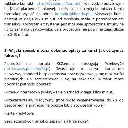
zakładce kontakt:
https://kkz.edu.pl/kontakt
), w urzędzie pocztowym
bądź też placówce bankowej, należy skan lub zdjęcie potwierdzenia
transakcji wysłać na adres:
kontakt@kkz.edu.pl
. Aktywacja kursu
nastąpi w ciągu kilku minut od wysłania maila z potwierdzeniem
transakcji. Korzystanie z systemu jest możliwie uproszczone, intuicyjne
i przyjazne dla użytkownika. Cała procedura nie powinna zająć dłużej
niż 5-10 minut.
8) W jaki sposób można dokonać opłaty za kurs? Jak otrzymać
fakturę?
Płatności na portalu KKZ.edu.pl obsługują Przelewy24
(
http://www.przelewy24.pl
). Gwarantuje to naszym kursantom
najwyższy standard bezpieczeństwa oraz najszerszą gamę możliwości
płatniczych. Po zarejestrowaniu się na szkolenie, kursant może
dokonać płatności poprzez:
-Przelew internetowy (wykrywanie płatności w ciągu kilku minut);
-Przekaz/Przelew tradycyjny (możliwość wygenerowania druku do
bezpośredniej płatności na poczcie lub placówce bankowej);
-Kartę kredytową.
Bezpieczeństwo transakcji zapewniają Przelewy24: