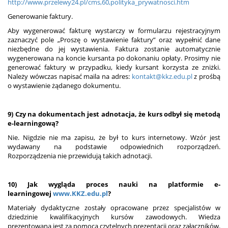
http://www.przelewy24.pl/cms,60,polityka_prywatnosci.htm
Generowanie faktury.
Aby wygenerować fakturę wystarczy w formularzu rejestracyjnym
zaznaczyć pole „Proszę o wystawienie faktury” oraz wypełnić dane
niezbędne do jej wystawienia. Faktura zostanie automatycznie
wygenerowana na koncie kursanta po dokonaniu opłaty. Prosimy nie
generować faktury w przypadku, kiedy kursant korzysta ze zniżki.
Należy wówczas napisać maila na adres:
kontakt@kkz.edu.pl
z prośbą
o wystawienie żądanego dokumentu.
9) Czy na dokumentach jest adnotacja, że kurs odbył się metodą
e-learningową?
Nie. Nigdzie nie ma zapisu, że był to kurs internetowy. Wzór jest
wydawany na podstawie odpowiednich rozporządzeń.
Rozporządzenia nie przewidują takich adnotacji.
10) Jak wygląda proces nauki na platformie e-
learningowej
www.KKZ.edu.pl
?
Materiały dydaktyczne zostały opracowane przez specjalistów w
dziedzinie kwalifikacyjnych kursów zawodowych. Wiedza
prezentowana jest za pomocą czytelnych prezentacji oraz załączników.