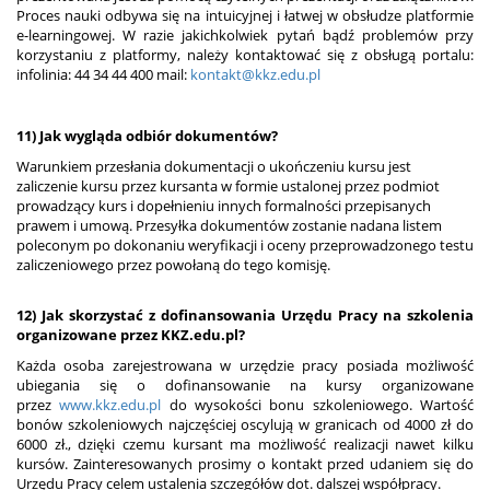
Proces nauki odbywa się na intuicyjnej i łatwej w obsłudze platformie
e-learningowej. W razie jakichkolwiek pytań bądź problemów przy
korzystaniu z platformy, należy kontaktować się z obsługą portalu:
infolinia: 44 34 44 400 mail:
kontakt@kkz.edu.pl
11) Jak wygląda odbiór dokumentów?
Warunkiem przesłania dokumentacji o ukończeniu kursu jest
zaliczenie kursu przez kursanta w formie ustalonej przez podmiot
prowadzący kurs i dopełnieniu innych formalności przepisanych
prawem i umową. Przesyłka dokumentów zostanie nadana listem
poleconym po dokonaniu weryfikacji i oceny przeprowadzonego testu
zaliczeniowego przez powołaną do tego komisję.
12) Jak skorzystać z dofinansowania Urzędu Pracy na szkolenia
organizowane przez KKZ.edu.pl?
Każda osoba zarejestrowana w urzędzie pracy posiada możliwość
ubiegania się o dofinansowanie na kursy organizowane
przez
www.kkz.edu.pl
do wysokości bonu szkoleniowego. Wartość
bonów szkoleniowych najczęściej oscylują w granicach od 4000 zł do
6000 zł., dzięki czemu kursant ma możliwość realizacji nawet kilku
kursów. Zainteresowanych prosimy o kontakt przed udaniem się do
Urzędu Pracy celem ustalenia szczegółów dot. dalszej współpracy.