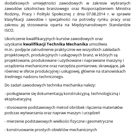
dodatkowych umiejętności zawodowych w zakresie wybranych
zawodów szkolnictwa branżowego oraz Rozporządzeniem Ministra
Rodziny, Pracy i Polityki Społecznej z dnia 07.08.2014 r. w sprawie
klasyfikacji zawodów i specjalności na potrzeby rynku pracy oraz
zakresu jej stosowania oparta na Międzynarodowym Standardzie
ISCO.
Ukończenie kwalifikacyjnych kursów zawodowych oraz
uzyskanie
kwalifikacji Technika Mechanika
umożliwia
m.in.: podjęcie zatrudnienie praktycznie we wszystkich zakładach
projektowych, produkcyjnych i usługowych branż, w których są
projektowane, produkowane i użytkowane i naprawiane maszyny i
urządzenia mechaniczne oraz narzędzia pomiarowe, skrawające, jak
również w sferze produkcyjnej i usługowej, głównie na stanowiskach
średniego nadzoru technicznego.
Do zadań zawodowych technika mechanika należy:
- posługiwanie się dokumentacją konstrukcyjną, technologiczną i
eksploatacyjną
- stosowanie podstawowych metod obróbek i łączenia materiałów
podczas wytwarzania oraz napraw maszyn i urządzeń
- mierzenie podstawowych wielkości fizyczne i geometryczne
- konstruowanie prostych obiektów mechanicznych