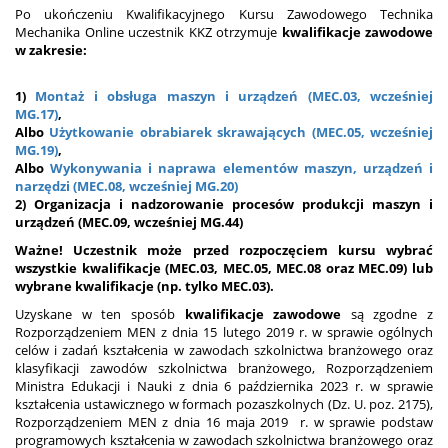
Po ukończeniu Kwalifikacyjnego Kursu Zawodowego Technika
Mechanika Online uczestnik KKZ otrzymuje
kwalifikacje zawodowe
w zakresie:
1)
Montaż i obsługa maszyn i urządzeń (MEC.03, wcześniej
MG.17)
,
Albo
Użytkowanie obrabiarek skrawających (MEC.05, wcześniej
MG.19)
,
Albo
Wykonywania i naprawa elementów maszyn, urządzeń i
narzędzi (MEC.08, wcześniej MG.20)
2) Organizacja i nadzorowanie procesów produkcji maszyn i
urządzeń (MEC.09, wcześniej MG.44)
Ważne! Uczestnik może przed rozpoczęciem kursu wybrać
wszystkie kwalifikacje (
MEC.03,
MEC.05,
MEC.08 oraz MEC.09
) lub
wybrane kwalifikacje (np. tylko
MEC.03
).
Uzyskane w ten sposób
kwalifikacje zawodowe
są zgodne z
Rozporządzeniem MEN z dnia 15 lutego 2019 r. w sprawie ogólnych
celów i zadań kształcenia w zawodach szkolnictwa branżowego oraz
klasyfikacji zawodów szkolnictwa branżowego, Rozporządzeniem
Ministra Edukacji i Nauki z dnia 6 października 2023 r. w sprawie
kształcenia ustawicznego w formach pozaszkolnych (Dz. U. poz. 2175),
Rozporządzeniem MEN z dnia 16 maja 2019 r. w sprawie podstaw
programowych kształcenia w zawodach szkolnictwa branżowego oraz