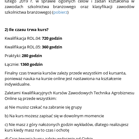
lutego 2019 r. w sprawie ogólnych celów i zadań kształcenia w
zawodach szkolnictwa branżowego oraz klasyfikacji zawodów
szkolnictwa branżowego) (
pobierz
)
2) Ile czasu trwa kurs?
Kwalifikacja ROL.04:
720 godzin
Kwalifikacja ROL.05:
360 godzin
Praktyki:
280 godzin
Łącznie:
1360
godzin
Finalny czas trwania kursów zależy przede wszystkim od kursanta,
ponieważ nauka na kursie online jest nastawiona na kształcenie
indywidualne.
Zaletami Kwalifikacyjnych Kursów Zawodowych Technika Agrobiznesu
Online są przede wszystkim:
a) Nie musisz czekać na zabranie się grupy
b) Na kurs możesz zapisać się w dowolnym momencie
c) Nie masz z góry nałożonych godzin wykładów, dlatego realizujesz
kurs kiedy masz na to czas i ochotę
d) Czas trwania kursu zależy wyłącznie od Ciebie.