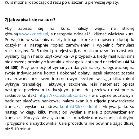
Kurs można rozpocząć od razu po uiszczeniu pierwszej wpłaty.
7) Jak zapisać się na kurs?
Aby zapisać się na kurs, należy wejść na stronę
główną
www.kkz.edu.pl
, a następnie odnaleźć i kliknąć właściwy kurs.
Po wejściu w szkolenie, należy kliknąć ikonkę z napisem „dodaj do
koszyka” a następnie "opłać zamówienie" i wypełnić formularz
rejestracyjny. Do 5 minut po rejestracji, na maila oraz sms’em zostanie
wysłany login i hasło użytkownika (w przypadku, kiedy mail lub/i sms
nie doszedł, prosimy o kontakt z obsługą klienta pod nr telefonu
44 34
44 400
). Przy pomocy otrzymanych danych należy zalogować się na
swoje indywidualne konto i dokonać opłaty. Jeżeli płatność została
zrealizowana przelewem internetowym, system w ciągu kilku minut
wykryje transakcję i aktywuje szkolenie. Jeśli natomiast opłata
nastąpiła przelewem tradycyjnym (dane do przelewu dostępne w
zakładce kontakt:
https://kkz.edu.pl/kontakt
), w urzędzie pocztowym
bądź też placówce bankowej, należy skan lub zdjęcie potwierdzenia
transakcji wysłać na adres:
kontakt@kkz.edu.pl
. Aktywacja kursu
nastąpi w ciągu kilku minut od wysłania maila z potwierdzeniem
transakcji. Korzystanie z systemu jest możliwie uproszczone, intuicyjne
i przyjazne dla użytkownika. Cała procedura nie powinna zająć dłużej
niż 5-10 minut.