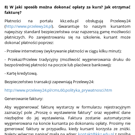
8) W jaki sposób można dokonać opłaty za kurs? Jak otrzymać
fakturę?
Płatności na portalu kkz.edu.pl obsługują Przelewy24
(
http://www.przelewy24.pl
). Gwarantuje to naszym kursantom
najwyższy standard bezpieczeństwa oraz najszerszą gamę możliwości
płatniczych. Po zarejestrowaniu się na szkolenie, kursant może
dokonać płatności poprzez:
- Przelew internetowy (wykrywanie płatności w ciągu kilku minut);
- Przekaz/Przelew tradycyjny (możliwość wygenerowania druku do
bezpośredniej płatności na poczcie lub placówce bankowej);
- Kartę kredytową.
Bezpieczeństwo transakcji zapewniają Przelewy24:
http://www.przelewy24.pl/cms,60,polityka_prywatnosci.htm
Generowanie faktury:
Aby wygenerować fakturę wystarczy w formularzu rejestracyjnym
zaznaczyć pole „Proszę o wystawienie faktury” oraz wypełnić dane
niezbędne do jej wystawienia. Faktura zostanie automatycznie
wygenerowana na koncie kursanta po dokonaniu opłaty. Prosimy nie
generować faktury w przypadku, kiedy kursant korzysta ze zniżki.
Należy wówczas napisać maila na adres:
kontakt@kkz.edu.pl
z prośbą