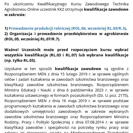
Po ukończeniu Kwalifikacyjnego Kursu Zawodowego Technika
Agrobiznesu Online uczestnik KKZ otrzymuje
kwalifikacje zawodowe
w zakresie:
1)
Prowadzenie produkcji rolniczej (ROL.04, wcześniej RL.03/R.3)
,
2) Organizacja i prowadzenie przedsiębiorstwa w agrobiznesie
(ROL.05, wcześniej RL.07/R.7).
Ważne! Uczestnik może przed rozpoczęciem kursu wybrać
wszystkie kwalifikacje (RL.03 i RL.07) lub wybrane kwalifikacje
(np. tylko RL.03).
Uzyskane w ten sposób
kwalifikacje zawodowe
są zgodne z
Rozporządzeniem MEN z dnia 15 lutego 2019 r. w sprawie ogólnych
celów i zadań kształcenia w zawodach szkolnictwa branżowego oraz
klasyfikacji zawodów szkolnictwa branżowego, Rozporządzeniem
Ministra Edukacji i Nauki z dnia 6 października 2023 r. w sprawie
kształcenia ustawicznego w formach pozaszkolnych (Dz. U. poz. 2175),
Rozporządzeniem MEN z dnia 16 maja 2019 r. w sprawie podstaw
programowych kształcenia w zawodach szkolnictwa branżowego oraz
dodatkowych umiejętności zawodowych w zakresie wybranych
zawodów szkolnictwa branżowego oraz Rozporządzeniem Ministra
Rodziny, Pracy i Polityki Społecznej z dnia 07.08.2014 r. w sprawie
klasyfikacji zawodów i specjalności na potrzeby rynku pracy oraz
zakresu jej stosowania oparta na Międzynarodowym Standardzie