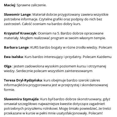
Maciej
: Sprawne zaliczenie.
Sławomir Lange
: Materiał dobrze przygotowany zawiera wszystkie
potrzebne informacje. Czytelne grafiki oraz podpisy do nich bez
zastrzeżeń. Całość oceniam na bardzo dobry kurs.
Krzysztof Krawczyk
: Oceniam na 5. Bardzo dobrze opracowane
materiały. Mogłem realizować program w swoim własnym tempie.
Barbara Lange
: KURS bardzo bogaty w rózne żrodła wiedzy. Polecam
Ewa Isalska
: Kurs bardzo interesujący i przydatny. Polecam Każdemu
Olga
: jestem zadowolona wysokim poziomem kursu i otrzymanej
wiedzy. Serdecznie polecam wszystkim zainteresowanym
Teresa Dryl-Rydzyńska
: kurs obejmuje bardzo szeroki zakres
informacjiktóra przygorowana jest w przejrzystej i skondensowanej
formie.
Sławomira Szymajda
: Kurs był bardzo dobrze skonstruowany, gdyż
omawiał szczegółowo najważniejsze kwestie dotyczące zagadnień
potrzebnych przyszłemu rolnikowi. Mogę śmiało powiedzieć, że treści
przekazane w kursie w pełni mnie usatysfakcjonowały. Polecam!