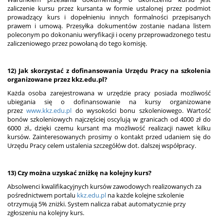
zaliczenie kursu przez kursanta w formie ustalonej przez podmiot
prowadzący kurs i dopełnieniu innych formalności przepisanych
prawem i umową. Przesyłka dokumentów zostanie nadana listem
poleconym po dokonaniu weryfikacji i oceny przeprowadzonego testu
zaliczeniowego przez powołaną do tego komisję.
12) Jak skorzystać z dofinansowania Urzędu Pracy na szkolenia
organizowane przez kkz.edu.pl?
Każda osoba zarejestrowana w urzędzie pracy posiada możliwość
ubiegania się o dofinansowanie na kursy organizowane
przez
www.kkz.edu.pl
do wysokości bonu szkoleniowego. Wartość
bonów szkoleniowych najczęściej oscylują w granicach od 4000 zł do
6000 zł., dzięki czemu kursant ma możliwość realizacji nawet kilku
kursów. Zainteresowanych prosimy o kontakt przed udaniem się do
Urzędu Pracy celem ustalenia szczegółów dot. dalszej współpracy.
13) Czy można uzyskać zniżkę na kolejny kurs?
Absolwenci kwalifikacyjnych kursów zawodowych realizowanych za
pośrednictwem portalu
kkz.edu.pl
na każde kolejne szkolenie
otrzymują 5% zniżki. System nalicza rabat automatycznie przy
zgłoszeniu na kolejny kurs.