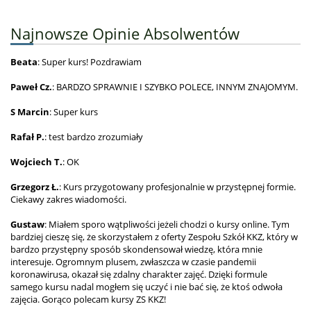
Najnowsze Opinie Absolwentów
Beata
: Super kurs! Pozdrawiam
Paweł Cz.
: BARDZO SPRAWNIE I SZYBKO POLECE, INNYM ZNAJOMYM.
S Marcin
: Super kurs
Rafał P.
: test bardzo zrozumiały
Wojciech T.
: OK
Grzegorz Ł.
: Kurs przygotowany profesjonalnie w przystępnej formie.
Ciekawy zakres wiadomości.
Gustaw
: Miałem sporo wątpliwości jeżeli chodzi o kursy online. Tym
bardziej cieszę się, że skorzystałem z oferty Zespołu Szkół KKZ, który w
bardzo przystępny sposób skondensował wiedzę, która mnie
interesuje. Ogromnym plusem, zwłaszcza w czasie pandemii
koronawirusa, okazał się zdalny charakter zajęć. Dzięki formule
samego kursu nadal mogłem się uczyć i nie bać się, że ktoś odwoła
zajęcia. Gorąco polecam kursy ZS KKZ!