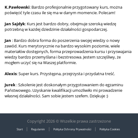
K.Pawłowski
: Bardzo profesjonalnie przygotowany kurs, można
poświęcić tyle czasu ile się ma w danym momencie. Polecam!
Jan Sajdyk
: Kurs jest bardzo dobry, obejmuje szeroką wiedzę
potrzebną w każdej dziedzinie działalności gospodarczej.
Jan
: Bardzo dobra forma do poszerzenia swojej wiedzy o nowy
zawód. Kurs merytorycznie na bardzo wysokim poziomie, wiele
materiałów dostępnych, forma przeprowadzenia kursu i przyswajania
wiedzy bardzo przemyślana i bezstresowa. Jestem szczęśliwy, że
mogłem uczyć się na Waszej platformie.
Alexis
: Super kurs. Przystępna, przejrzysta i przydatna treść.
Jurek
: Szkolenie jest doskonałym przygotowaniem do egzaminu
Państwowego. Uzyskanie kwalifikacji umożliwiło mi prowadzenie
własnej działalności. Sam sobie jestem szefem. Dziękuje :)
Copyright 2026 © Wszelkie prawa zastrzeżone
|
|
|
Start
Regulamin
Polityka Ochrony Prywatności
Polityka Cookies