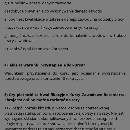
c) uzupełnić wiedzę w danym zawodzie
d) zdobyć uprawnienia do wykonywania danego zawodu
e) podnieść kwalifikacje w zakresie danego zawodu na potrzeby pracy
f) uzyskać nowe kwalifikacje zawodowe na rynku pracy
g) podjąć dalsze kształcenie lub doskonalenie zawodowe w trakcie
pracy zawodowej
h) zdobyć tytuł Betoniarza-Zbrojarza
4) Jakie są warunki przystąpienia do kursu?
Warunkiem przystąpienia do kursu jest posiadanie wykształcenia
podstawowego oraz ukończenie 18 roku życia.
5) Czy płatność za Kwalifikacyjne Kursy Zawodowe Betoniarza-
Zbrojarza online można rozłożyć na raty?
Tak. Zespół portalu kkz.edu.pl każdej osobie zainteresowanej
płatnością ratalną, umożliwia rozłożenie całej opłaty na 3 raty. Nie jest
wymagane składanie skomplikowanych wniosków, a następnie ich
długie rozpatrywanie oraz sprawdzanie zdolności kredytowej itp.
Wystarczy podczas rejestracji zaznaczyć chęć płatności ratalnej, a