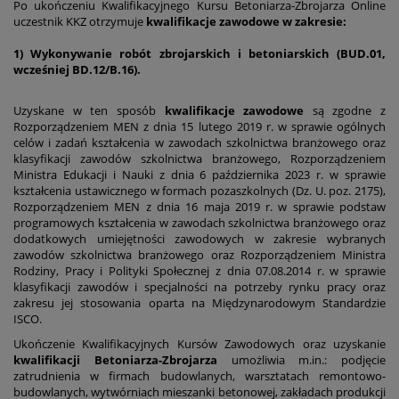
Po ukończeniu Kwalifikacyjnego Kursu Betoniarza-Zbrojarza Online
uczestnik KKZ otrzymuje
kwalifikacje zawodowe w zakresie:
1) Wykonywanie robót zbrojarskich i betoniarskich (BUD.01,
wcześniej BD.12/B.16).
Uzyskane w ten sposób
kwalifikacje zawodowe
są zgodne z
Rozporządzeniem MEN z dnia 15 lutego 2019 r. w sprawie ogólnych
celów i zadań kształcenia w zawodach szkolnictwa branżowego oraz
klasyfikacji zawodów szkolnictwa branżowego, Rozporządzeniem
Ministra Edukacji i Nauki z dnia 6 października 2023 r. w sprawie
kształcenia ustawicznego w formach pozaszkolnych (Dz. U. poz. 2175),
Rozporządzeniem MEN z dnia 16 maja 2019 r. w sprawie podstaw
programowych kształcenia w zawodach szkolnictwa branżowego oraz
dodatkowych umiejętności zawodowych w zakresie wybranych
zawodów szkolnictwa branżowego oraz Rozporządzeniem Ministra
Rodziny, Pracy i Polityki Społecznej z dnia 07.08.2014 r. w sprawie
klasyfikacji zawodów i specjalności na potrzeby rynku pracy oraz
zakresu jej stosowania oparta na Międzynarodowym Standardzie
ISCO.
Ukończenie Kwalifikacyjnych Kursów Zawodowych oraz uzyskanie
kwalifikacji Betoniarza-Zbrojarza
umożliwia m.in.: podjęcie
zatrudnienia w firmach budowlanych, warsztatach remontowo-
budowlanych, wytwórniach mieszanki betonowej, zakładach produkcji