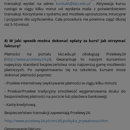
transakcji wysłać na adres:
kontakt@kkz.edu.pl
. Aktywacja kursu
nastąpi w ciągu kilku minut od wysłania maila z potwierdzeniem
transakcji. Korzystanie z systemu jest możliwie uproszczone, intuicyjne
i przyjazne dla użytkownika. Cała procedura nie powinna zająć dłużej
niż 5-10 minut.
8) W jaki sposób można dokonać opłaty za kurs? Jak otrzymać
fakturę?
Płatności na portalu kkz.edu.pl obsługują Przelewy24
(
http://www.przelewy24.pl
). Gwarantuje to naszym kursantom
najwyższy standard bezpieczeństwa oraz najszerszą gamę możliwości
płatniczych. Po zarejestrowaniu się na szkolenie, kursant może
dokonać płatności poprzez:
- Przelew internetowy (wykrywanie płatności w ciągu kilku minut);
- Przekaz/Przelew tradycyjny (możliwość wygenerowania druku do
bezpośredniej płatności na poczcie lub placówce bankowej);
- Kartę kredytową.
Bezpieczeństwo transakcji zapewniają Przelewy24:
http://www.przelewy24.pl/cms,60,polityka_prywatnosci.htm
Generowanie faktury: