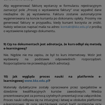
Aby wygenerować fakturę wystarczy w formularzu rejestracyjnym
zaznaczyć pole „Proszę o wystawienie faktury” oraz wypełnić dane
niezbędne do jej wystawienia. Faktura zostanie automatycznie
wygenerowana na koncie kursanta po dokonaniu opłaty. Prosimy nie
generować faktury w przypadku, kiedy kursant korzysta ze zniżki.
Należy wówczas napisać maila na adres:
kontakt@kkz.edu.pl
z prośbą
o wystawienie żądanego dokumentu.
9) Czy na dokumentach jest adnotacja, że kurs odbył się metodą
e-learningową?
Nie. Nigdzie nie ma zapisu, że był to kurs internetowy. Wzór jest
wydawany na podstawie odpowiednich rozporządzeń.
Rozporządzenia nie przewidują takich adnotacji.
10) Jak wygląda proces nauki na platformie e-
learningowej
www.kkz.edu.pl
?
Materiały dydaktyczne zostały opracowane przez specjalistów w
dziedzinie kwalifikacyjnych kursów zawodowych. Wiedza
prezentowana jest za pomocą czytelnych prezentacji oraz załączników.
Proces nauki odbywa się na intuicyjnej i łatwej w obsłudze platformie
e-learningowej. W razie jakichkolwiek pytań bądź problemów przy