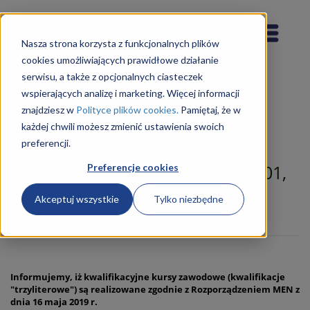
Nasza strona korzysta z funkcjonalnych plików
cookies umożliwiających prawidłowe działanie
serwisu, a także z opcjonalnych ciasteczek
wspierających analizę i marketing. Więcej informacji
znajdziesz w
Polityce plików cookies.
Pamiętaj, że w
każdej chwili możesz zmienić ustawienia swoich
preferencji.
Betoniarz-Zbrojarz 711402 (Kurs
Kwalifikacyjny Zawodowy: BUD.01,
Preferencje cookies
dawniej BD.12)
Akceptuj wszystkie
Tylko niezbędne
ZAPISZ SIĘ NA KURS
Informujemy, iż kwalifikacyjne kursy zawodowe (kwalifikacje
"trzyliterowe") są realizowane zgodnie z Rozporządzeniem MEN z
dnia 16 maja 2019 r.