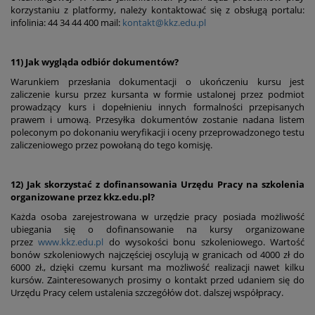
korzystaniu z platformy, należy kontaktować się z obsługą portalu:
infolinia: 44 34 44 400 mail:
kontakt@kkz.edu.pl
11) Jak wygląda odbiór dokumentów?
Warunkiem przesłania dokumentacji o ukończeniu kursu jest
zaliczenie kursu przez kursanta w formie ustalonej przez podmiot
prowadzący kurs i dopełnieniu innych formalności przepisanych
prawem i umową. Przesyłka dokumentów zostanie nadana listem
poleconym po dokonaniu weryfikacji i oceny przeprowadzonego testu
zaliczeniowego przez powołaną do tego komisję.
12) Jak skorzystać z dofinansowania Urzędu Pracy na szkolenia
organizowane przez kkz.edu.pl?
Każda osoba zarejestrowana w urzędzie pracy posiada możliwość
ubiegania się o dofinansowanie na kursy organizowane
przez
www.kkz.edu.pl
do wysokości bonu szkoleniowego. Wartość
bonów szkoleniowych najczęściej oscylują w granicach od 4000 zł do
6000 zł., dzięki czemu kursant ma możliwość realizacji nawet kilku
kursów. Zainteresowanych prosimy o kontakt przed udaniem się do
Urzędu Pracy celem ustalenia szczegółów dot. dalszej współpracy.