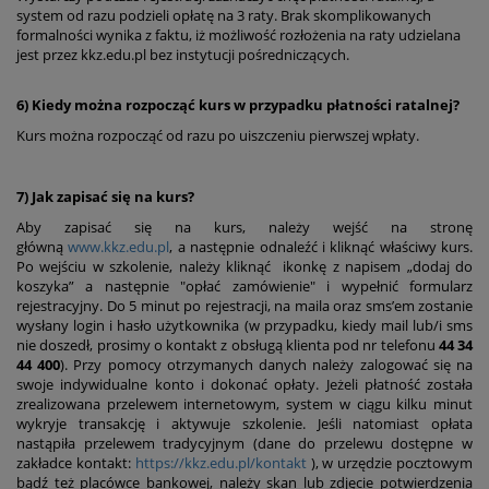
system od razu podzieli opłatę na 3 raty. Brak skomplikowanych
formalności wynika z faktu, iż możliwość rozłożenia na raty udzielana
jest przez kkz.edu.pl bez instytucji pośredniczących.
6) Kiedy można rozpocząć kurs w przypadku płatności ratalnej?
Kurs można rozpocząć od razu po uiszczeniu pierwszej wpłaty.
7) Jak zapisać się na kurs?
Aby zapisać się na kurs, należy wejść na stronę
główną
www.kkz.edu.pl
, a następnie odnaleźć i kliknąć właściwy kurs.
Po wejściu w szkolenie, należy kliknąć ikonkę z napisem „dodaj do
koszyka” a następnie "opłać zamówienie" i wypełnić formularz
rejestracyjny. Do 5 minut po rejestracji, na maila oraz sms’em zostanie
wysłany login i hasło użytkownika (w przypadku, kiedy mail lub/i sms
nie doszedł, prosimy o kontakt z obsługą klienta pod nr telefonu
44 34
44 400
). Przy pomocy otrzymanych danych należy zalogować się na
swoje indywidualne konto i dokonać opłaty. Jeżeli płatność została
zrealizowana przelewem internetowym, system w ciągu kilku minut
wykryje transakcję i aktywuje szkolenie. Jeśli natomiast opłata
nastąpiła przelewem tradycyjnym (dane do przelewu dostępne w
zakładce kontakt:
https://kkz.edu.pl/kontakt
), w urzędzie pocztowym
bądź też placówce bankowej, należy skan lub zdjęcie potwierdzenia