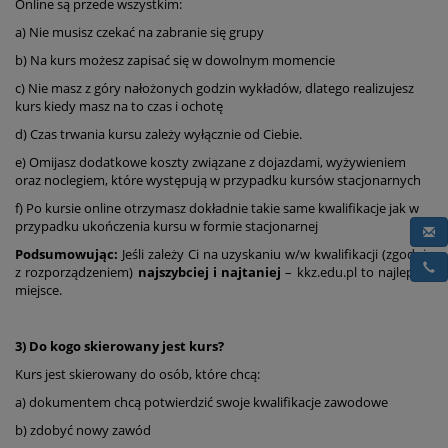
Online są przede wszystkim:
a) Nie musisz czekać na zabranie się grupy
b) Na kurs możesz zapisać się w dowolnym momencie
c) Nie masz z góry nałożonych godzin wykładów, dlatego realizujesz
kurs kiedy masz na to czas i ochotę
d) Czas trwania kursu zależy wyłącznie od Ciebie.
e) Omijasz dodatkowe koszty związane z dojazdami, wyżywieniem
oraz noclegiem, które występują w przypadku kursów stacjonarnych
f) Po kursie online otrzymasz dokładnie takie same kwalifikacje jak w
przypadku ukończenia kursu w formie stacjonarnej
Podsumowując:
Jeśli zależy Ci na uzyskaniu w/w kwalifikacji (zgodnie
z rozporządzeniem)
najszybciej i najtaniej
– kkz.edu.pl to najlepsze
miejsce.
3) Do kogo skierowany jest kurs?
Kurs jest skierowany do osób, które chcą:
a) dokumentem chcą potwierdzić swoje kwalifikacje zawodowe
b) zdobyć nowy zawód