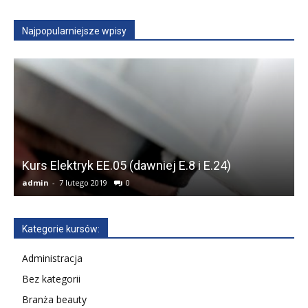
Najpopularniejsze wpisy
Kurs Elektryk EE.05 (dawniej E.8 i E.24)
admin
-
7 lutego 2019
0
a
Kategorie kursów:
Administracja
Bez kategorii
Branża beauty