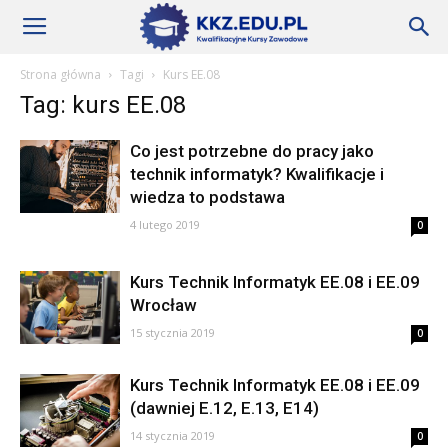
Szkoły
Strona główna
Tagi
Kurs EE.08
Tag: kurs EE.08
KKZ
Co jest potrzebne do pracy jako
technik informatyk? Kwalifikacje i
wiedza to podstawa
–
4 lutego 2019
0
Aktualności
Kurs Technik Informatyk EE.08 i EE.09
Wrocław
15 stycznia 2019
0
Kurs Technik Informatyk EE.08 i EE.09
(dawniej E.12, E.13, E14)
14 stycznia 2019
0