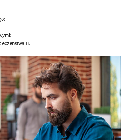
go;
;
owymi;
ieczeństwa IT.