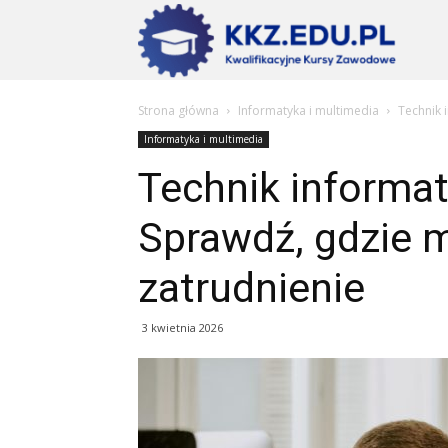
Szkoły
Strona główna
Informatyka i multimedia
Technik 
KKZ
Informatyka i multimedia
Technik informat
–
Sprawdź, gdzie 
zatrudnienie
Aktualn
3 kwietnia 2026