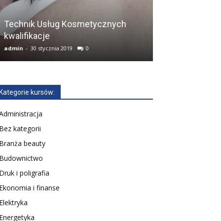
Technik Usług Kosmetycznych
Kurs Technik E
kwalifikacje
(dawniej E.7, E.
admin
-
30 stycznia 2019
0
admin
-
14 lutego 2
Kategorie kursów:
Administracja
Bez kategorii
Branża beauty
Budownictwo
Druk i poligrafia
Ekonomia i finanse
Elektryka
Energetyka