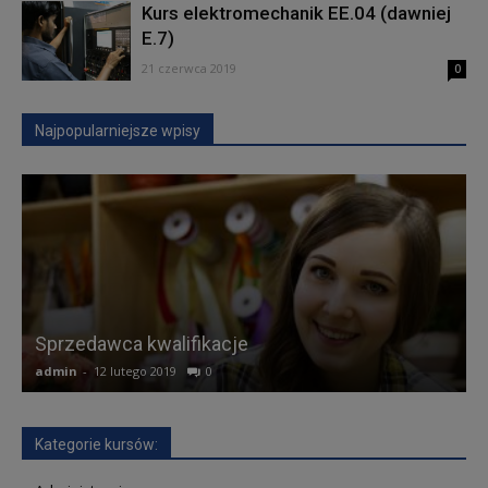
Kurs elektromechanik EE.04 (dawniej
E.7)
21 czerwca 2019
0
Najpopularniejsze wpisy
K
Sprzedawca kwalifikacje
admin
-
12 lutego 2019
0
a
Kategorie kursów: