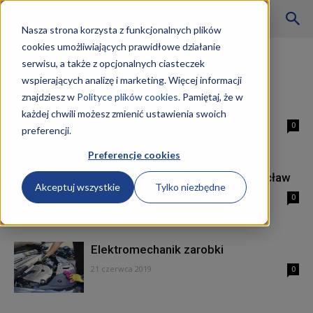
Szkoły
Nasza strona korzysta z funkcjonalnych plików
cookies umożliwiających prawidłowe działanie
Strona główna
Tagi
Elektromechanik praca
serwisu, a także z opcjonalnych ciasteczek
Tag: elektromechanik praca
wspierających analizę i marketing. Więcej informacji
KKZ
znajdziesz w
Polityce plików cookies.
Pamiętaj, że w
Elektromechanik kwalifikacje
każdej chwili możesz zmienić ustawienia swoich
27 czerwca 2019
0
preferencji.
–
Preferencje cookies
Kurs elektromechanik EE.04 Wrocław
Akceptuj wszystkie
Tylko niezbędne
Aktualności
27 czerwca 2019
0
Elektromechanik zarobki
21 czerwca 2019
0