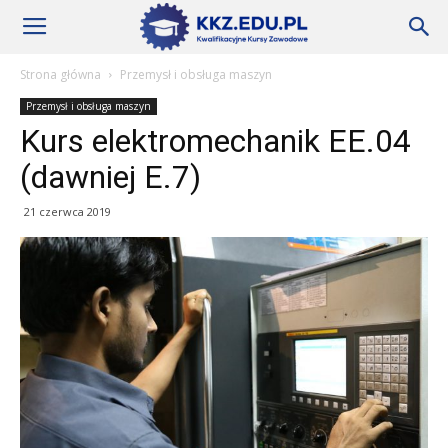
Szkoły
Strona główna
Przemysł i obsługa maszyn
Przemysł i obsługa maszyn
KKZ
Kurs elektromechanik EE.04
(dawniej E.7)
–
21 czerwca 2019
Aktualności