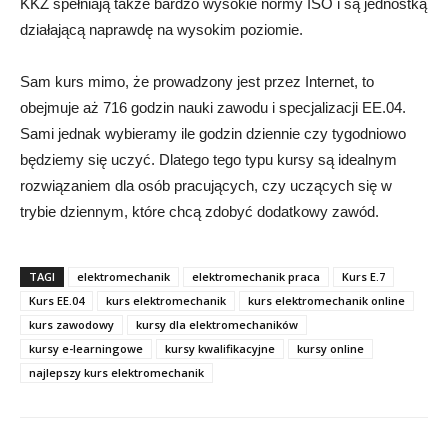
KKZ spełniają także bardzo wysokie normy ISO i są jednostką
działającą naprawdę na wysokim poziomie.
Sam kurs mimo, że prowadzony jest przez Internet, to
obejmuje aż 716 godzin nauki zawodu i specjalizacji EE.04.
Sami jednak wybieramy ile godzin dziennie czy tygodniowo
będziemy się uczyć. Dlatego tego typu kursy są idealnym
rozwiązaniem dla osób pracujących, czy uczących się w
trybie dziennym, które chcą zdobyć dodatkowy zawód.
TAGI
elektromechanik
elektromechanik praca
Kurs E.7
Kurs EE.04
kurs elektromechanik
kurs elektromechanik online
kurs zawodowy
kursy dla elektromechaników
kursy e-learningowe
kursy kwalifikacyjne
kursy online
najlepszy kurs elektromechanik