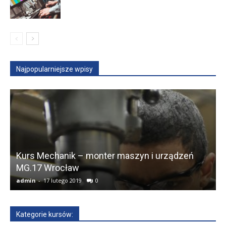
Najpopularniejsze wpisy
Kurs Mechanik – monter maszyn i urządzeń
MG.17 Wrocław
T
admin
-
17 lutego 2019
0
a
Kategorie kursów: