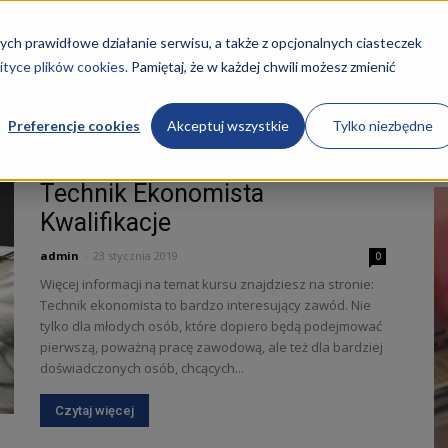
STRONA GŁÓWNA
KURSY
O NAS
REKRUTACJA
ych prawidłowe działanie serwisu, a także z opcjonalnych ciasteczek
ityce plików cookies.
Pamiętaj, że w każdej chwili możesz zmienić
Preferencje cookies
Akceptuj wszystkie
Tylko niezbędne
Technik Ekonomista
Kwalifikacje
admin
-
23 stycznia 2019
0
ości
Więcej informacji na temat kursu znajdziesz na stronie:
Technik ekonomista to bardzo interesujący zawód. Nie
tylko dla młodych osób, które dopiero będą podejmować
pierwszą, poważną pracę zawodową, ale też dla bardziej
doświadczonych osób, chcących...
Czytaj więcej