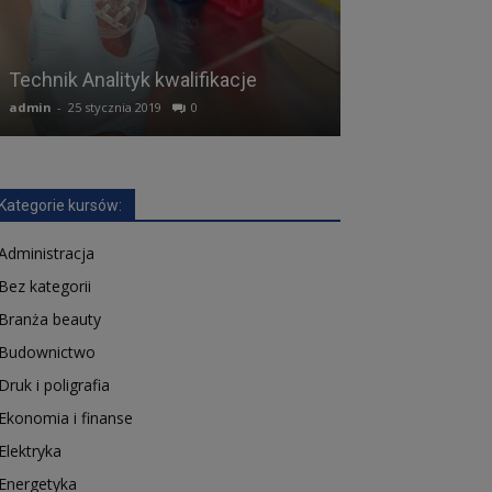
Technik Analityk kwalifikacje
Sprzedawca kw
admin
-
25 stycznia 2019
0
admin
-
12 lutego 2
Kategorie kursów:
Administracja
Bez kategorii
Branża beauty
Budownictwo
Druk i poligrafia
Ekonomia i finanse
Elektryka
Energetyka