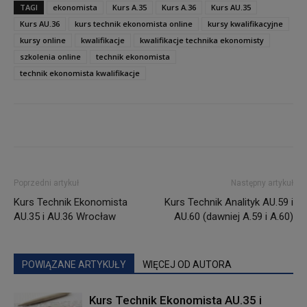
TAGI
ekonomista
Kurs A.35
Kurs A.36
Kurs AU.35
Kurs AU.36
kurs technik ekonomista online
kursy kwalifikacyjne
kursy online
kwalifikacje
kwalifikacje technika ekonomisty
szkolenia online
technik ekonomista
technik ekonomista kwalifikacje
Poprzedni artykuł
Następny artykuł
Kurs Technik Ekonomista
Kurs Technik Analityk AU.59 i
AU.35 i AU.36 Wrocław
AU.60 (dawniej A.59 i A.60)
POWIĄZANE ARTYKUŁY
WIĘCEJ OD AUTORA
Kurs Technik Ekonomista AU.35 i