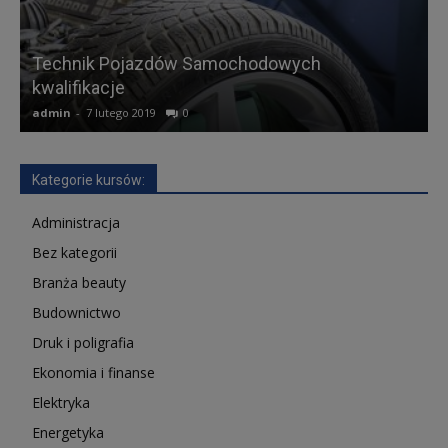
Technik Pojazdów Samochodowych
kwalifikacje
A
admin
-
7 lutego 2019
0
a
Kategorie kursów:
Administracja
Bez kategorii
Branża beauty
Budownictwo
Druk i poligrafia
Ekonomia i finanse
Elektryka
Energetyka