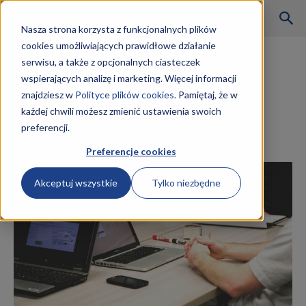
Szkoły
Nasza strona korzysta z funkcjonalnych plików
cookies umożliwiających prawidłowe działanie
Strona główna
Ekonomia i finanse
serwisu, a także z opcjonalnych ciasteczek
Ekonomia i finanse
wspierających analizę i marketing. Więcej informacji
KKZ
Technik Ekonomista
znajdziesz w
Polityce plików cookies.
Pamiętaj, że w
każdej chwili możesz zmienić ustawienia swoich
Kwalifikacje
preferencji.
–
23 stycznia 2019
Preferencje cookies
Akceptuj wszystkie
Tylko niezbędne
Aktualności