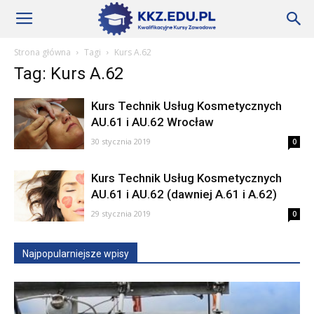
Szkoły
Strona główna
Tagi
Kurs A.62
Tag: Kurs A.62
KKZ
Kurs Technik Usług Kosmetycznych
AU.61 i AU.62 Wrocław
–
30 stycznia 2019
0
Kurs Technik Usług Kosmetycznych
AU.61 i AU.62 (dawniej A.61 i A.62)
Aktualności
29 stycznia 2019
0
Najpopularniejsze wpisy