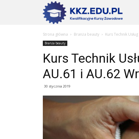
Szkoły
Strona główna
Branża beauty
Kurs Technik Usłu
KKZ
Branża beauty
Kurs Technik Us
–
AU.61 i AU.62 W
Aktualn
30 stycznia 2019