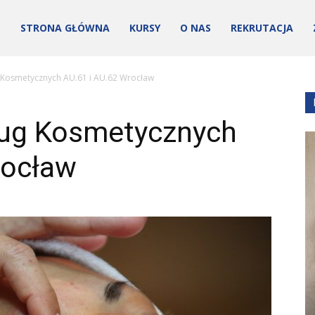
STRONA GŁÓWNA
KURSY
O NAS
REKRUTACJA
g Kosmetycznych AU.61 i AU.62 Wrocław
ług Kosmetycznych
rocław
ości