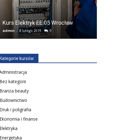
Kurs technik 
finansowych A
Kurs Elektryk EE.05 Wrocław
Wrocław
admin
-
8 lutego 2019
0
admin
-
25 lutego 2
Kategorie kursów:
Administracja
Bez kategorii
Branża beauty
Budownictwo
Druk i poligrafia
Ekonomia i finanse
Elektryka
Energetyka