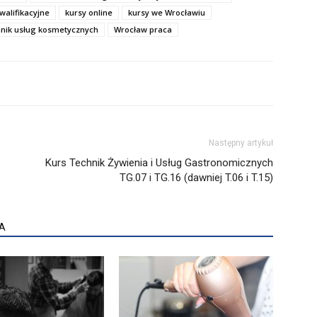
walifikacyjne
kursy online
kursy we Wrocławiu
hnik usług kosmetycznych
Wrocław praca
Następny artykuł
Kurs Technik Żywienia i Usług Gastronomicznych
TG.07 i TG.16 (dawniej T.06 i T.15)
A