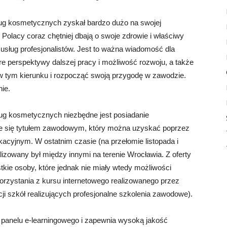
usług kosmetycznych zyskał bardzo dużo na swojej
e Polacy coraz chętniej dbają o swoje zdrowie i właściwy
 usług profesjonalistów. Jest to ważna wiadomość dla
e perspektywy dalszej pracy i możliwość rozwoju, a także
ę w tym kierunku i rozpocząć swoją przygodę w zawodzie.
ie.
ug kosmetycznych niezbędne jest posiadanie
ie się tytułem zawodowym, który można uzyskać poprzez
kacyjnym. W ostatnim czasie (na przełomie listopada i
izowany był między innymi na terenie Wrocławia. Z oferty
tkie osoby, które jednak nie miały wtedy możliwości
korzystania z kursu internetowego realizowanego przez
i szkół realizujących profesjonalne szkolenia zawodowe).
 panelu e-learningowego i zapewnia wysoką jakość