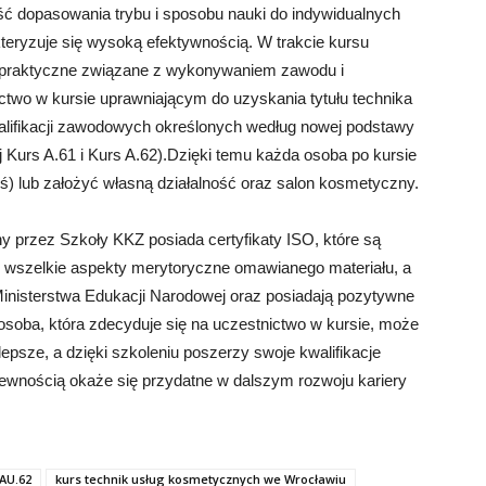
ć dopasowania trybu i sposobu nauki do indywidualnych
kteryzuje się wysoką efektywnością. W trakcie kursu
 i praktyczne związane z wykonywaniem zawodu i
wo w kursie uprawniającym do uzyskania tytułu technika
lifikacji zawodowych określonych według nowej podstawy
 Kurs A.61 i Kurs A.62).Dzięki temu każda osoba po kursie
ś) lub założyć własną działalność oraz salon kosmetyczny.
 przez Szkoły KKZ posiada certyfikaty ISO, które są
o wszelkie aspekty merytoryczne omawianego materiału, a
inisterstwa Edukacji Narodowej oraz posiadają pozytywne
 osoba, która zdecyduje się na uczestnictwo w kursie, może
epsze, a dzięki szkoleniu poszerzy swoje kwalifikacje
ewnością okaże się przydatne w dalszym rozwoju kariery
AU.62
kurs technik usług kosmetycznych we Wrocławiu