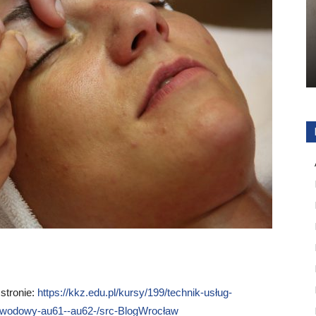
Technik Ekonomista Kwalifikacje
admin
-
23 stycznia 2019
0
 stronie:
https://kkz.edu.pl/kursy/199/technik-usług-
awodowy-au61--au62-/src-BlogWrocław