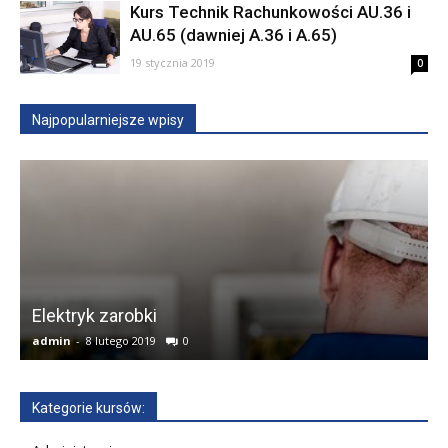
Kurs Technik Rachunkowości AU.36 i
AU.65 (dawniej A.36 i A.65)
19 stycznia 2019
0
Najpopularniejsze wpisy
Elektryk zarobki
k
admin
-
8 lutego 2019
0
a
Kategorie kursów: