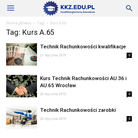
Szkoły
Strona główna
Tagi
Kurs A.65
Tag: Kurs A.65
KKZ
Technik Rachunkowości kwalifikacje
21 stycznia 2019
0
–
Kurs Technik Rachunkowości AU.36 i
AU.65 Wrocław
Aktualności
20 stycznia 2019
0
Technik Rachunkowości zarobki
20 stycznia 2019
0