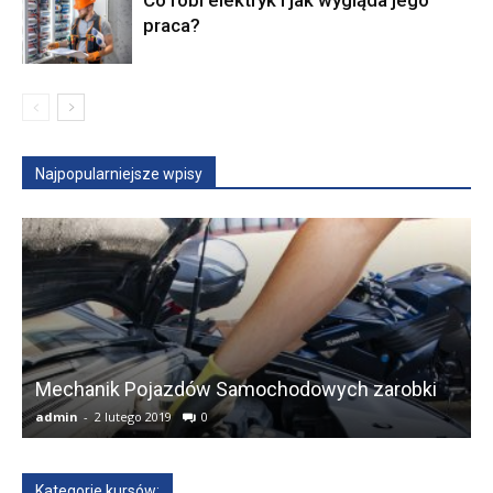
praca?
Najpopularniejsze wpisy
Mechanik Pojazdów Samochodowych zarobki
admin
-
2 lutego 2019
0
a
Kategorie kursów: