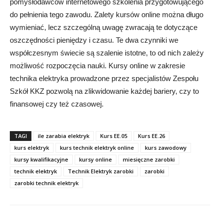
pomysłodawców internetowego szkolenia przygotowującego
do pełnienia tego zawodu. Zalety kursów online można długo
wymieniać, lecz szczególną uwagę zwracają te dotyczące
oszczędności pieniędzy i czasu. Te dwa czynniki we
współczesnym świecie są szalenie istotne, to od nich zależy
możliwość rozpoczęcia nauki. Kursy online w zakresie
technika elektryka prowadzone przez specjalistów Zespołu
Szkół KKZ pozwolą na zlikwidowanie każdej bariery, czy to
finansowej czy też czasowej.
TAGI
ile zarabia elektryk
Kurs EE.05
Kurs EE.26
kurs elektryk
kurs technik elektryk online
kurs zawodowy
kursy kwalifikacyjne
kursy online
miesięczne zarobki
technik elektryk
Technik Elektryk zarobki
zarobki
zarobki technik elektryk