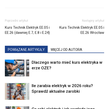
Poprzedni artykuł
Następny artykuł
Kurs Technik Elektryk EE.05 i
Kurs Technik Elektryk EE.05 i
EE.26 (dawniej E.7, E.8 i E.24)
EE.26 Wrocław
POWIĄZANE ARTYKUŁY
WIĘCEJ OD AUTORA
Dlaczego warto mieć kurs elektryka w
erze OZE?
Ile zarabia elektryk w 2026 roku?
Sprawdź aktualne zarobki
Co robi elektryk i jak wygląda jego