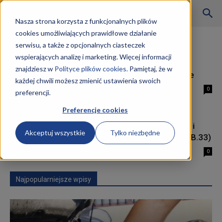
Szkoły
Nasza strona korzysta z funkcjonalnych plików
cookies umożliwiających prawidłowe działanie
Strona główna
Tagi
Kurs B.18
serwisu, a także z opcjonalnych ciasteczek
Tag: Kurs B.18
wspierających analizę i marketing. Więcej informacji
KKZ
znajdziesz w
Polityce plików cookies.
Pamiętaj, że w
Technik Budownictwa kwalifikacje
każdej chwili możesz zmienić ustawienia swoich
29 stycznia 2019
0
preferencji.
–
Preferencje cookies
Kurs Technik Budownictwa BD.29 i
Akceptuj wszystkie
Tylko niezbędne
BD.30 (dawniej B.18., B.16, B.30 i B.33)
Aktualności
27 stycznia 2019
0
Najpopularniejsze wpisy