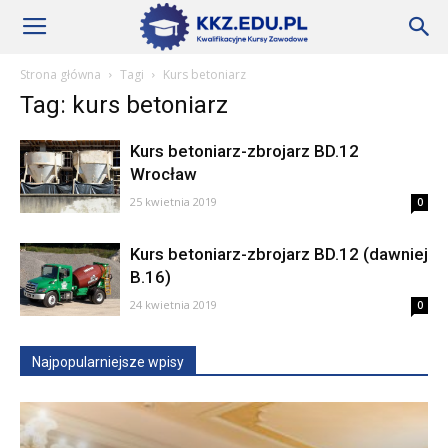
Szkoły
Strona główna
Tagi
Kurs betoniarz
Tag: kurs betoniarz
KKZ
Kurs betoniarz-zbrojarz BD.12
Wrocław
–
25 kwietnia 2019
0
Kurs betoniarz-zbrojarz BD.12 (dawniej
B.16)
Aktualności
24 kwietnia 2019
0
Najpopularniejsze wpisy