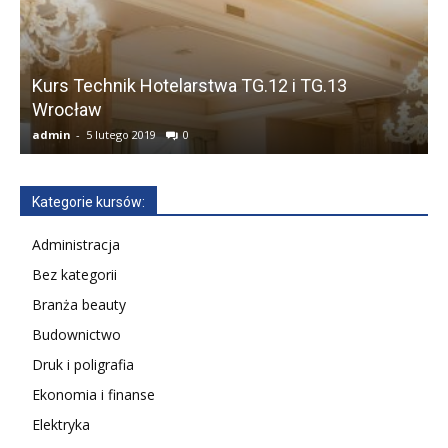
Kurs Technik Hotelarstwa TG.12 i TG.13
Wrocław
admin
-
5 lutego 2019
0
a
Kategorie kursów:
Administracja
Bez kategorii
Branża beauty
Budownictwo
Druk i poligrafia
Ekonomia i finanse
Elektryka