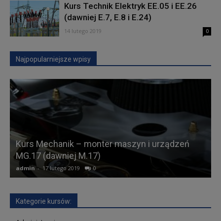
Kurs Technik Elektryk EE.05 i EE.26
(dawniej E.7, E.8 i E.24)
14 lutego 2019
0
Najpopularniejsze wpisy
Kurs Mechanik – monter maszyn i urządzeń
MG.17 (dawniej M.17)
admin
-
17 lutego 2019
0
a
Kategorie kursów: