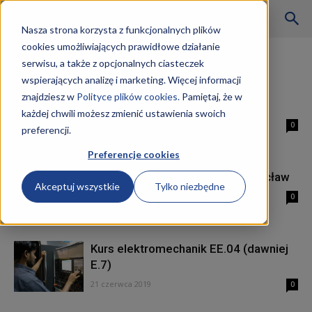
Szkoły
Nasza strona korzysta z funkcjonalnych plików
cookies umożliwiających prawidłowe działanie
Strona główna
Tagi
Kurs E.7
serwisu, a także z opcjonalnych ciasteczek
Tag: Kurs E.7
wspierających analizę i marketing. Więcej informacji
KKZ
znajdziesz w
Polityce plików cookies.
Pamiętaj, że w
Elektromechanik kwalifikacje
każdej chwili możesz zmienić ustawienia swoich
27 czerwca 2019
0
preferencji.
–
Preferencje cookies
Kurs elektromechanik EE.04 Wrocław
Akceptuj wszystkie
Tylko niezbędne
Aktualności
27 czerwca 2019
0
Kurs elektromechanik EE.04 (dawniej
E.7)
21 czerwca 2019
0