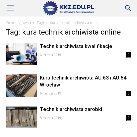
Szkoły
Strona główna
Tagi
Kurs technik archiwista online
Tag: kurs technik archiwista online
KKZ
Technik archiwista kwalifikacje
6 marca 2019
0
–
Kurs technik archiwista AU.63 i AU.64
Wrocław
Aktualności
6 marca 2019
0
Technik archiwista zarobki
5 marca 2019
0