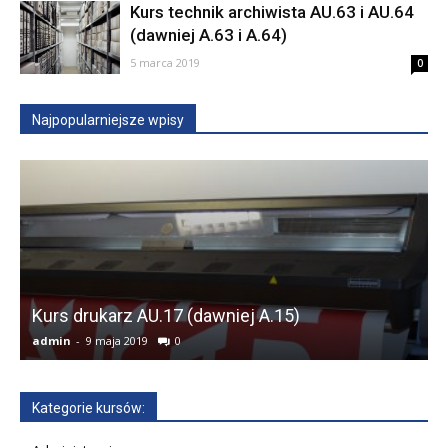
Kurs technik archiwista AU.63 i AU.64
(dawniej A.63 i A.64)
5 marca 2019
0
Najpopularniejsze wpisy
Kurs drukarz AU.17 (dawniej A.15)
admin
-
9 maja 2019
0
a
Kategorie kursów: