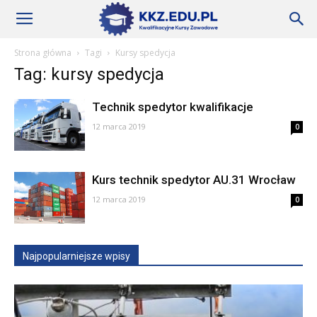
Szkoły
Strona główna
Tagi
Kursy spedycja
Tag: kursy spedycja
KKZ
Technik spedytor kwalifikacje
12 marca 2019
0
–
Kurs technik spedytor AU.31 Wrocław
Aktualności
12 marca 2019
0
Najpopularniejsze wpisy