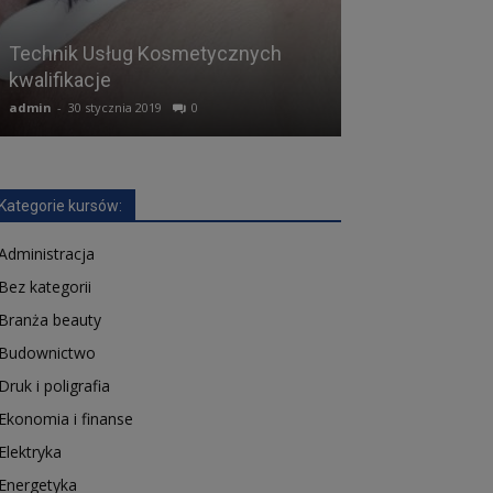
Technik Usług Kosmetycznych
Kurs Technik E
kwalifikacje
(dawniej E.7, E.
admin
-
30 stycznia 2019
0
admin
-
14 lutego 2
Kategorie kursów:
Administracja
Bez kategorii
Branża beauty
Budownictwo
Druk i poligrafia
Ekonomia i finanse
Elektryka
Energetyka