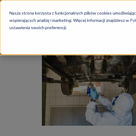
Szkoły
Nasza strona korzysta z funkcjonalnych plików cookies umożliwiając
wspierających analizę i marketing. Więcej informacji znajdziesz w
Pol
ustawienia swoich preferencji.
Strona główna
Tagi
Mechanik pojazdów samoch
KKZ
Tag: mechanik pojaz
–
Aktualn