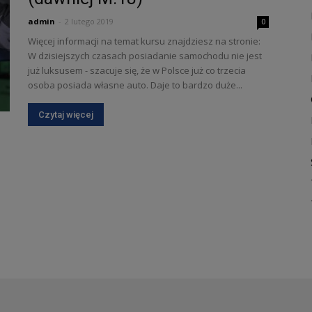
admin
-
2 lutego 2019
0
Więcej informacji na temat kursu znajdziesz na stronie:
W dzisiejszych czasach posiadanie samochodu nie jest
już luksusem - szacuje się, że w Polsce już co trzecia
osoba posiada własne auto. Daje to bardzo duże...
Czytaj więcej