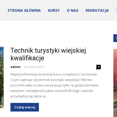
STRONA GŁÓWNA
KURSY
O NAS
REKRUTACJA
Technik turystyki wiejskiej
kwalifikacje
admin
-
28 marca 2019
0
ości
Więcej informacji na temat kursu znajdziesz na stronie:
Czym zajmuje się technik turystyki wiejskiej? Wbrew
pozorom taka osoba nie pracuje tylko w gospodarstwie
wiejskim. Umiejętności jakie ma technik tego zawodu
przydadzą się także w...
Czytaj więcej