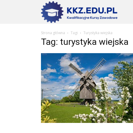
Szkoły
Strona główna
Tagi
Turystyka wiejska
KKZ
Tag: turystyka wiejska
–
Aktualn