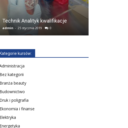
Technik Analityk kwalifikacje
Sprzedawca kw
admin
-
25 stycznia 2019
0
admin
-
12 lutego 2
Kategorie kursów:
Administracja
Bez kategorii
Branża beauty
Budownictwo
Druk i poligrafia
Ekonomia i finanse
Elektryka
Energetyka