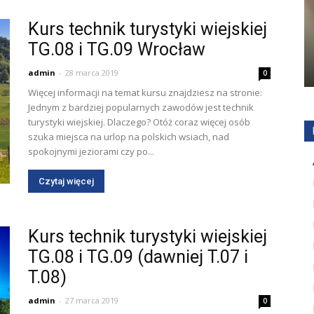
Kurs technik turystyki wiejskiej
TG.08 i TG.09 Wrocław
admin
-
28 marca 2019
0
Więcej informacji na temat kursu znajdziesz na stronie:
Jednym z bardziej popularnych zawodów jest technik
turystyki wiejskiej. Dlaczego? Otóż coraz więcej osób
szuka miejsca na urlop na polskich wsiach, nad
spokojnymi jeziorami czy po...
Czytaj więcej
Kurs technik turystyki wiejskiej
TG.08 i TG.09 (dawniej T.07 i
T.08)
admin
-
27 marca 2019
0